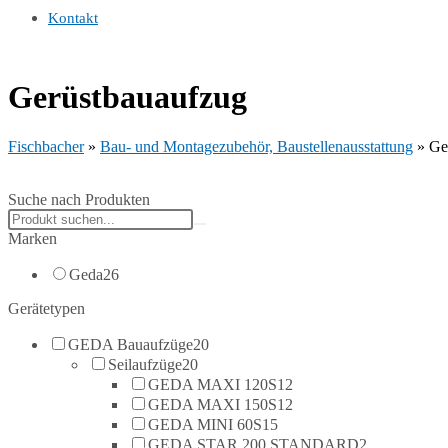
Kontakt
Gerüstbauaufzug
Fischbacher
»
Bau- und Montagezubehör, Baustellenausstattung
»
Ge
Suche nach Produkten
Search
products:
Marken
Geda
26
Gerätetypen
GEDA Bauaufzüge
20
Seilaufzüge
20
GEDA MAXI 120S
12
GEDA MAXI 150S
12
GEDA MINI 60S
15
GEDA STAR 200 STANDARD
2