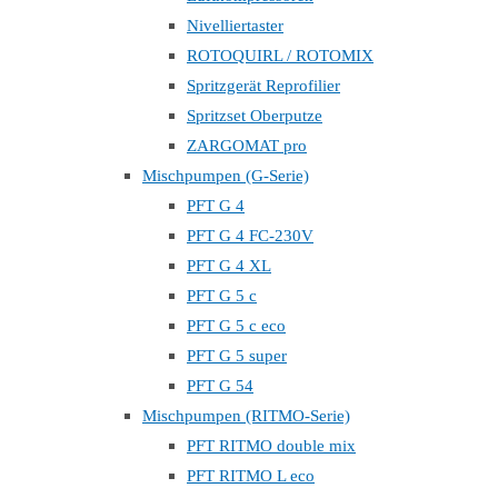
Nivelliertaster
ROTOQUIRL / ROTOMIX
Spritzgerät Reprofilier
Spritzset Oberputze
ZARGOMAT pro
Mischpumpen (G-Serie)
PFT G 4
PFT G 4 FC-230V
PFT G 4 XL
PFT G 5 c
PFT G 5 c eco
PFT G 5 super
PFT G 54
Mischpumpen (RITMO-Serie)
PFT RITMO double mix
PFT RITMO L eco