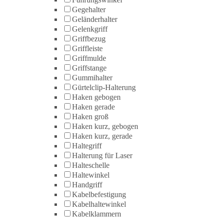
Gegehalter
Geländerhalter
Gelenkgriff
Griffbezug
Griffleiste
Griffmulde
Griffstange
Gummihalter
Gürtelclip-Halterung
Haken gebogen
Haken gerade
Haken groß
Haken kurz, gebogen
Haken kurz, gerade
Haltegriff
Halterung für Laser
Halteschelle
Haltewinkel
Handgriff
Kabelbefestigung
Kabelhaltewinkel
Kabelklammern