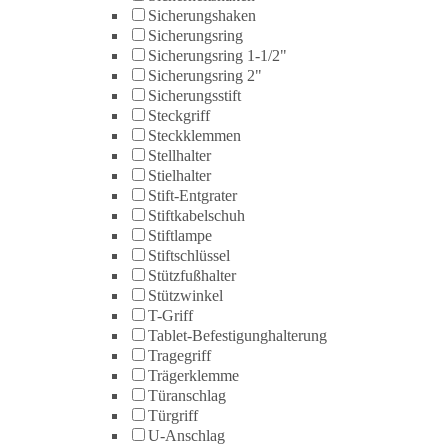
Sicherungshaken
Sicherungsring
Sicherungsring 1-1/2"
Sicherungsring 2"
Sicherungsstift
Steckgriff
Steckklemmen
Stellhalter
Stielhalter
Stift-Entgrater
Stiftkabelschuh
Stiftlampe
Stiftschlüssel
Stützfußhalter
Stützwinkel
T-Griff
Tablet-Befestigunghalterung
Tragegriff
Trägerklemme
Türanschlag
Türgriff
U-Anschlag