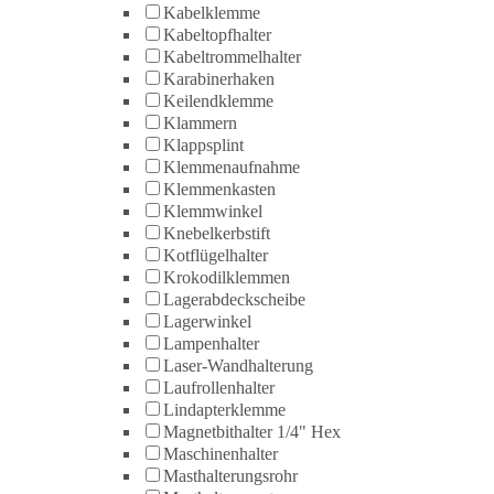
Kabelklemme
Kabeltopfhalter
Kabeltrommelhalter
Karabinerhaken
Keilendklemme
Klammern
Klappsplint
Klemmenaufnahme
Klemmenkasten
Klemmwinkel
Knebelkerbstift
Kotflügelhalter
Krokodilklemmen
Lagerabdeckscheibe
Lagerwinkel
Lampenhalter
Laser-Wandhalterung
Laufrollenhalter
Lindapterklemme
Magnetbithalter 1/4" Hex
Maschinenhalter
Masthalterungsrohr