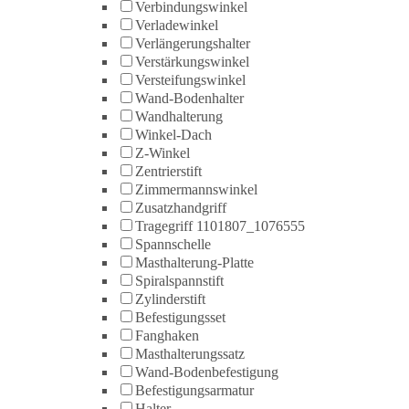
Verbindungswinkel
Verladewinkel
Verlängerungshalter
Verstärkungswinkel
Versteifungswinkel
Wand-Bodenhalter
Wandhalterung
Winkel-Dach
Z-Winkel
Zentrierstift
Zimmermannswinkel
Zusatzhandgriff
Tragegriff 1101807_1076555
Spannschelle
Masthalterung-Platte
Spiralspannstift
Zylinderstift
Befestigungsset
Fanghaken
Masthalterungssatz
Wand-Bodenbefestigung
Befestigungsarmatur
Halter