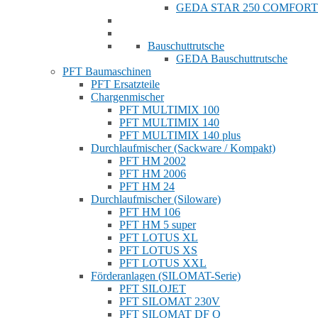
GEDA STAR 250 COMFORT
Bauschuttrutsche
GEDA Bauschuttrutsche
PFT Baumaschinen
PFT Ersatzteile
Chargenmischer
PFT MULTIMIX 100
PFT MULTIMIX 140
PFT MULTIMIX 140 plus
Durchlaufmischer (Sackware / Kompakt)
PFT HM 2002
PFT HM 2006
PFT HM 24
Durchlaufmischer (Siloware)
PFT HM 106
PFT HM 5 super
PFT LOTUS XL
PFT LOTUS XS
PFT LOTUS XXL
Förderanlagen (SILOMAT-Serie)
PFT SILOJET
PFT SILOMAT 230V
PFT SILOMAT DF Q