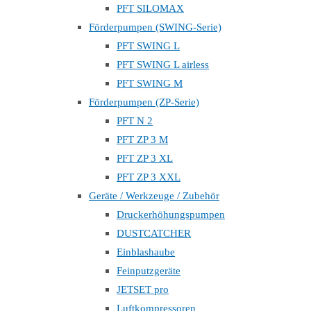
PFT SILOMAX
Förderpumpen (SWING-Serie)
PFT SWING L
PFT SWING L airless
PFT SWING M
Förderpumpen (ZP-Serie)
PFT N 2
PFT ZP 3 M
PFT ZP 3 XL
PFT ZP 3 XXL
Geräte / Werkzeuge / Zubehör
Druckerhöhungspumpen
DUSTCATCHER
Einblashaube
Feinputzgeräte
JETSET pro
Luftkompressoren