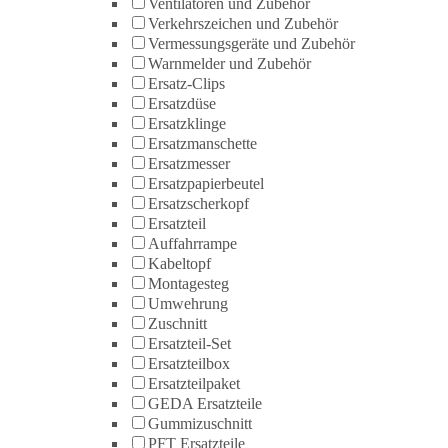
Ventilatoren und Zubehör
Verkehrszeichen und Zubehör
Vermessungsgeräte und Zubehör
Warnmelder und Zubehör
Ersatz-Clips
Ersatzdüse
Ersatzklinge
Ersatzmanschette
Ersatzmesser
Ersatzpapierbeutel
Ersatzscherkopf
Ersatzteil
Auffahrrampe
Kabeltopf
Montagesteg
Umwehrung
Zuschnitt
Ersatzteil-Set
Ersatzteilbox
Ersatzteilpaket
GEDA Ersatzteile
Gummizuschnitt
PFT Ersatzteile