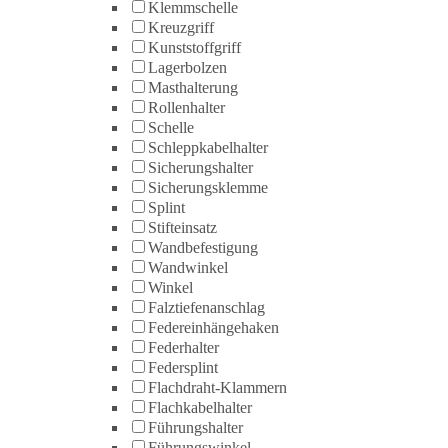
Klemmschelle
Kreuzgriff
Kunststoffgriff
Lagerbolzen
Masthalterung
Rollenhalter
Schelle
Schleppkabelhalter
Sicherungshalter
Sicherungsklemme
Splint
Stifteinsatz
Wandbefestigung
Wandwinkel
Winkel
Falztiefenanschlag
Federeinhängehaken
Federhalter
Federsplint
Flachdraht-Klammern
Flachkabelhalter
Führungshalter
Führungswinkel