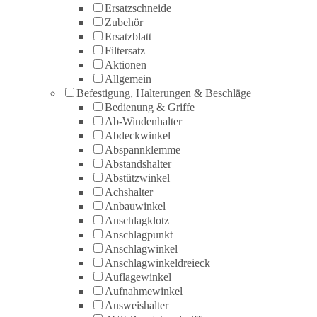
Ersatzschneide
Zubehör
Ersatzblatt
Filtersatz
Aktionen
Allgemein
Befestigung, Halterungen & Beschläge
Bedienung & Griffe
Ab-Windenhalter
Abdeckwinkel
Abspannklemme
Abstandshalter
Abstützwinkel
Achshalter
Anbauwinkel
Anschlagklotz
Anschlagpunkt
Anschlagwinkel
Anschlagwinkeldreieck
Auflagewinkel
Aufnahmewinkel
Ausweishalter