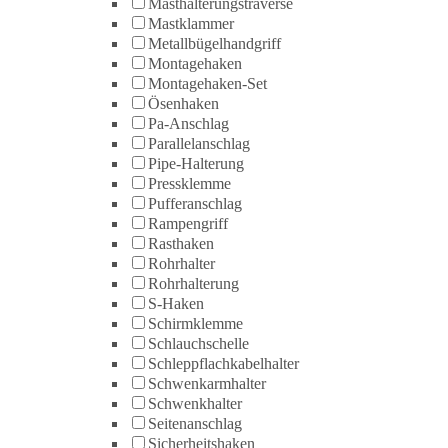
Masthalterungstraverse
Mastklammer
Metallbügelhandgriff
Montagehaken
Montagehaken-Set
Ösenhaken
Pa-Anschlag
Parallelanschlag
Pipe-Halterung
Pressklemme
Pufferanschlag
Rampengriff
Rasthaken
Rohrhalter
Rohrhalterung
S-Haken
Schirmklemme
Schlauchschelle
Schleppflachkabelhalter
Schwenkarmhalter
Schwenkhalter
Seitenanschlag
Sicherheitshaken