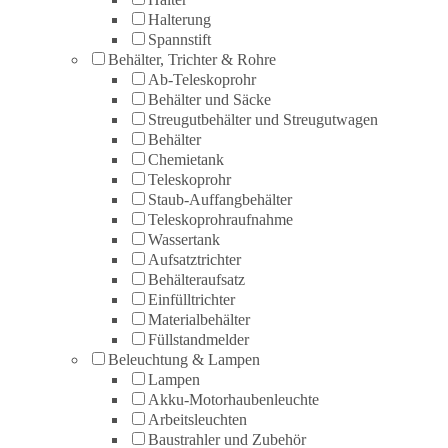
Halterung
Spannstift
Behälter, Trichter & Rohre
Ab-Teleskoprohr
Behälter und Säcke
Streugutbehälter und Streugutwagen
Behälter
Chemietank
Teleskoprohr
Staub-Auffangbehälter
Teleskoprohraufnahme
Wassertank
Aufsatztrichter
Behälteraufsatz
Einfülltrichter
Materialbehälter
Füllstandmelder
Beleuchtung & Lampen
Lampen
Akku-Motorhaubenleuchte
Arbeitsleuchten
Baustrahler und Zubehör