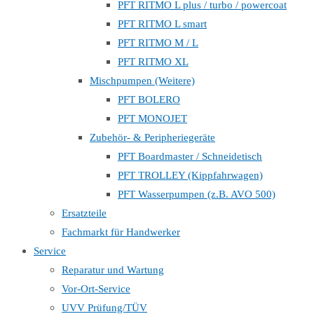
PFT RITMO L plus / turbo / powercoat
PFT RITMO L smart
PFT RITMO M / L
PFT RITMO XL
Mischpumpen (Weitere)
PFT BOLERO
PFT MONOJET
Zubehör- & Peripheriegeräte
PFT Boardmaster / Schneidetisch
PFT TROLLEY (Kippfahrwagen)
PFT Wasserpumpen (z.B. AVO 500)
Ersatzteile
Fachmarkt für Handwerker
Service
Reparatur und Wartung
Vor-Ort-Service
UVV Prüfung/TÜV