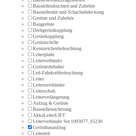
Baustellenleuchten und Zubehör
Baustellentür und Schachtabdeckung
Gerüste und Zubehör
Baugerüste
Drehgerüstkupplung
Gerüstkupplung
Gerüstschelle
Kennzeichenbeleuchtung
Leiterplatte
Leiterverbinder
Gerüstrohrhalter
Led-Fahrkorbbeleuchtung
Leiter
Leiternverbinder
Leiterschuh
Leiterverlängerung
Aufzug & Gerüste
Baustellensicherung
AkkuLeiterLIFT
Leiterverbinder Set 1093077_65230
Gerüstbauaufzug
Leiterteil