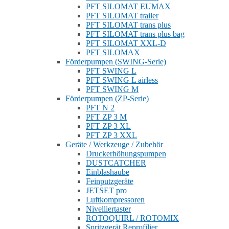
PFT SILOMAT EUMAX
PFT SILOMAT trailer
PFT SILOMAT trans plus
PFT SILOMAT trans plus bag
PFT SILOMAT XXL-D
PFT SILOMAX
Förderpumpen (SWING-Serie)
PFT SWING L
PFT SWING L airless
PFT SWING M
Förderpumpen (ZP-Serie)
PFT N 2
PFT ZP 3 M
PFT ZP 3 XL
PFT ZP 3 XXL
Geräte / Werkzeuge / Zubehör
Druckerhöhungspumpen
DUSTCATCHER
Einblashaube
Feinputzgeräte
JETSET pro
Luftkompressoren
Nivelliertaster
ROTOQUIRL / ROTOMIX
Spritzgerät Reprofilier