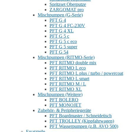
Spritzset Oberputze
ZARGOMAT pro
Mischpumpen (G-Serie)
PFT G 4
PFT G 4 FC-230V
PFT G 4 XL
PFT G 5 c
PFT G 5 c eco
PFT G 5 super
PFT G 54
Mischpumpen (RITMO-Serie)
PFT RITMO double mix
PFT RITMO L eco
PFT RITMO L plus / turbo / powercoat
PFT RITMO L smart
PFT RITMO M / L
PFT RITMO XL
Mischpumpen (Weitere)
PFT BOLERO
PFT MONOJET
Zubehör- & Peripheriegeräte
PFT Boardmaster / Schneidetisch
PFT TROLLEY (Kippfahrwagen)
PFT Wasserpumpen (z.B. AVO 500)
Ersatzteile