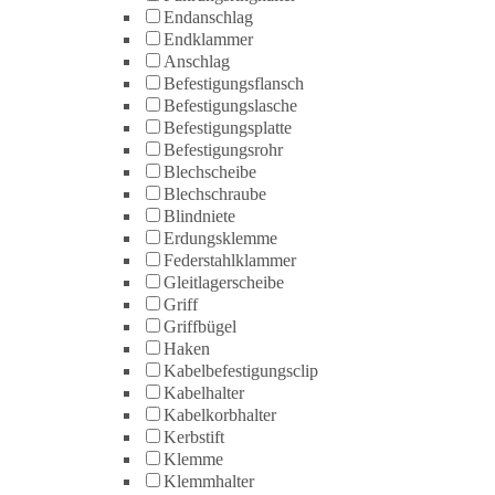
Endanschlag
Endklammer
Anschlag
Befestigungsflansch
Befestigungslasche
Befestigungsplatte
Befestigungsrohr
Blechscheibe
Blechschraube
Blindniete
Erdungsklemme
Federstahlklammer
Gleitlagerscheibe
Griff
Griffbügel
Haken
Kabelbefestigungsclip
Kabelhalter
Kabelkorbhalter
Kerbstift
Klemme
Klemmhalter