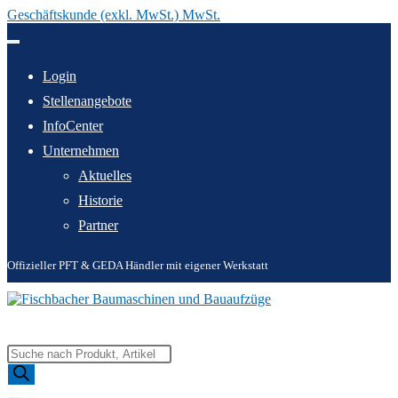
Geschäftskunde (exkl. MwSt.) MwSt.
Zum
Inhalt
springen
Login
Stellenangebote
InfoCenter
Unternehmen
Aktuelles
Historie
Partner
Offizieller PFT & GEDA Händler mit eigener Werkstatt
Products
search