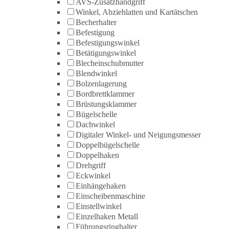
AVS-Zusatzhandgriff
Winkel, Abziehlatten und Kartätschen
Becherhalter
Befestigung
Befestigungswinkel
Betätigungswinkel
Blecheinschubmutter
Blendwinkel
Bolzenlagerung
Bordbrettklammer
Brüstungsklammer
Bügelschelle
Dachwinkel
Digitaler Winkel- und Neigungsmesser
Doppelbügelschelle
Doppelhaken
Drehgriff
Eckwinkel
Einhängehaken
Einscheibenmaschine
Einstellwinkel
Einzelhaken Metall
Führungsringhalter