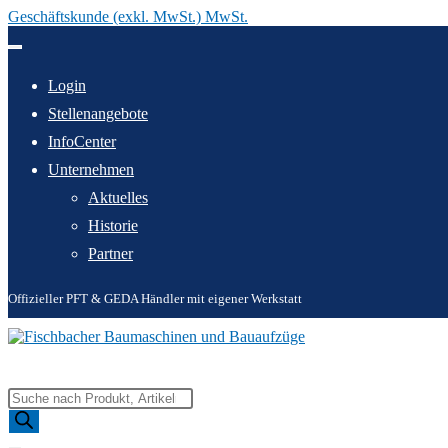
Geschäftskunde (exkl. MwSt.) MwSt.
Zum
Inhalt
springen
Login
Stellenangebote
InfoCenter
Unternehmen
Aktuelles
Historie
Partner
Offizieller PFT & GEDA Händler mit eigener Werkstatt
Products
search