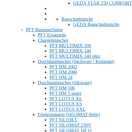
GEDA STAR 250 COMFORT
Bauschuttrutsche
GEDA Bauschuttrutsche
PFT Baumaschinen
PFT Ersatzteile
Chargenmischer
PFT MULTIMIX 100
PFT MULTIMIX 140
PFT MULTIMIX 140 plus
Durchlaufmischer (Sackware / Kompakt)
PFT HM 2002
PFT HM 2006
PFT HM 24
Durchlaufmischer (Siloware)
PFT HM 106
PFT HM 5 super
PFT LOTUS XL
PFT LOTUS XS
PFT LOTUS XXL
Förderanlagen (SILOMAT-Serie)
PFT SILOJET
PFT SILOMAT 230V
PFT SILOMAT DF Q