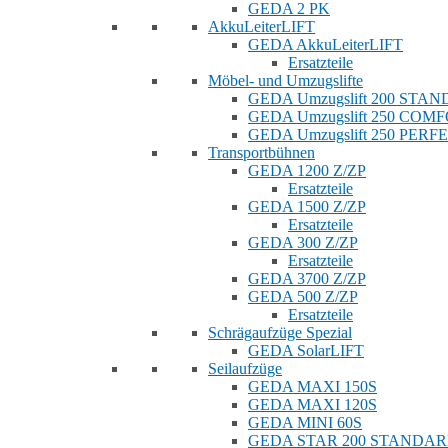
GEDA 2 PK
AkkuLeiterLIFT
GEDA AkkuLeiterLIFT
Ersatzteile
Möbel- und Umzugslifte
GEDA Umzugslift 200 STA
GEDA Umzugslift 250 COM
GEDA Umzugslift 250 PERF
Transportbühnen
GEDA 1200 Z/ZP
Ersatzteile
GEDA 1500 Z/ZP
Ersatzteile
GEDA 300 Z/ZP
Ersatzteile
GEDA 3700 Z/ZP
GEDA 500 Z/ZP
Ersatzteile
Schrägaufzüge Spezial
GEDA SolarLIFT
Seilaufzüge
GEDA MAXI 150S
GEDA MAXI 120S
GEDA MINI 60S
GEDA STAR 200 STANDA