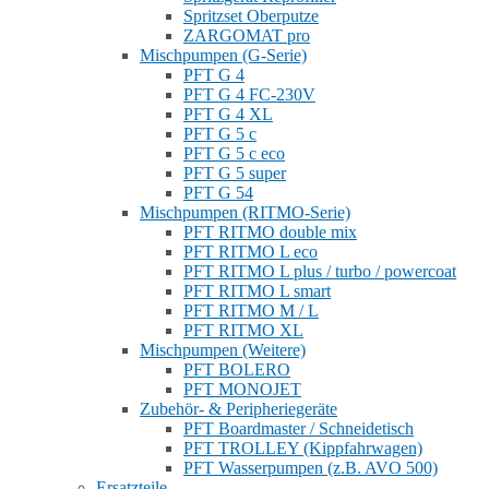
Spritzset Oberputze
ZARGOMAT pro
Mischpumpen (G-Serie)
PFT G 4
PFT G 4 FC-230V
PFT G 4 XL
PFT G 5 c
PFT G 5 c eco
PFT G 5 super
PFT G 54
Mischpumpen (RITMO-Serie)
PFT RITMO double mix
PFT RITMO L eco
PFT RITMO L plus / turbo / powercoat
PFT RITMO L smart
PFT RITMO M / L
PFT RITMO XL
Mischpumpen (Weitere)
PFT BOLERO
PFT MONOJET
Zubehör- & Peripheriegeräte
PFT Boardmaster / Schneidetisch
PFT TROLLEY (Kippfahrwagen)
PFT Wasserpumpen (z.B. AVO 500)
Ersatzteile