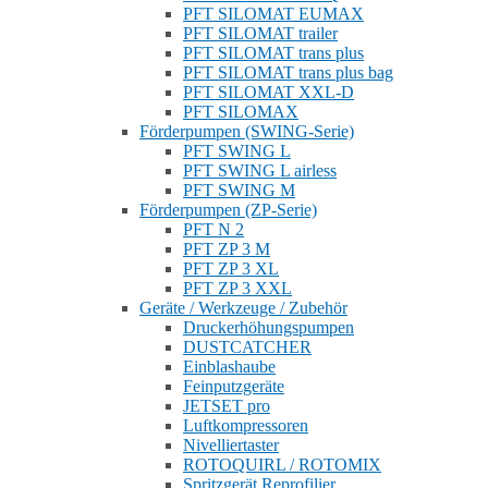
PFT SILOMAT EUMAX
PFT SILOMAT trailer
PFT SILOMAT trans plus
PFT SILOMAT trans plus bag
PFT SILOMAT XXL-D
PFT SILOMAX
Förderpumpen (SWING-Serie)
PFT SWING L
PFT SWING L airless
PFT SWING M
Förderpumpen (ZP-Serie)
PFT N 2
PFT ZP 3 M
PFT ZP 3 XL
PFT ZP 3 XXL
Geräte / Werkzeuge / Zubehör
Druckerhöhungspumpen
DUSTCATCHER
Einblashaube
Feinputzgeräte
JETSET pro
Luftkompressoren
Nivelliertaster
ROTOQUIRL / ROTOMIX
Spritzgerät Reprofilier