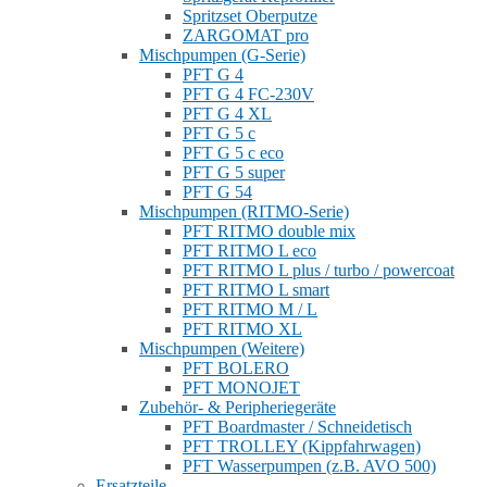
Spritzset Oberputze
ZARGOMAT pro
Mischpumpen (G-Serie)
PFT G 4
PFT G 4 FC-230V
PFT G 4 XL
PFT G 5 c
PFT G 5 c eco
PFT G 5 super
PFT G 54
Mischpumpen (RITMO-Serie)
PFT RITMO double mix
PFT RITMO L eco
PFT RITMO L plus / turbo / powercoat
PFT RITMO L smart
PFT RITMO M / L
PFT RITMO XL
Mischpumpen (Weitere)
PFT BOLERO
PFT MONOJET
Zubehör- & Peripheriegeräte
PFT Boardmaster / Schneidetisch
PFT TROLLEY (Kippfahrwagen)
PFT Wasserpumpen (z.B. AVO 500)
Ersatzteile