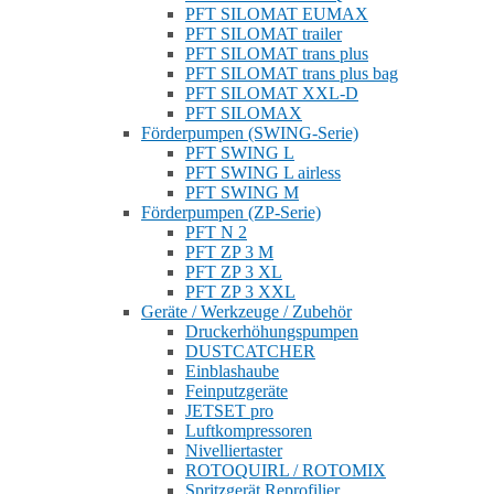
PFT SILOMAT EUMAX
PFT SILOMAT trailer
PFT SILOMAT trans plus
PFT SILOMAT trans plus bag
PFT SILOMAT XXL-D
PFT SILOMAX
Förderpumpen (SWING-Serie)
PFT SWING L
PFT SWING L airless
PFT SWING M
Förderpumpen (ZP-Serie)
PFT N 2
PFT ZP 3 M
PFT ZP 3 XL
PFT ZP 3 XXL
Geräte / Werkzeuge / Zubehör
Druckerhöhungspumpen
DUSTCATCHER
Einblashaube
Feinputzgeräte
JETSET pro
Luftkompressoren
Nivelliertaster
ROTOQUIRL / ROTOMIX
Spritzgerät Reprofilier