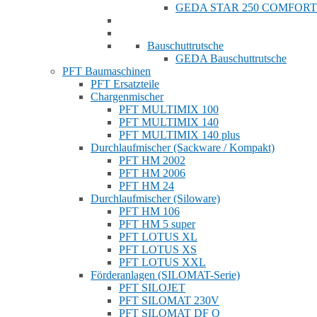
GEDA STAR 250 COMFORT
Bauschuttrutsche
GEDA Bauschuttrutsche
PFT Baumaschinen
PFT Ersatzteile
Chargenmischer
PFT MULTIMIX 100
PFT MULTIMIX 140
PFT MULTIMIX 140 plus
Durchlaufmischer (Sackware / Kompakt)
PFT HM 2002
PFT HM 2006
PFT HM 24
Durchlaufmischer (Siloware)
PFT HM 106
PFT HM 5 super
PFT LOTUS XL
PFT LOTUS XS
PFT LOTUS XXL
Förderanlagen (SILOMAT-Serie)
PFT SILOJET
PFT SILOMAT 230V
PFT SILOMAT DF Q