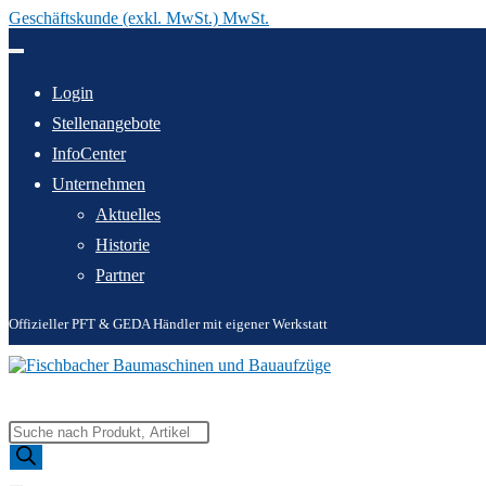
Geschäftskunde (exkl. MwSt.) MwSt.
Zum
Inhalt
springen
Login
Stellenangebote
InfoCenter
Unternehmen
Aktuelles
Historie
Partner
Offizieller PFT & GEDA Händler mit eigener Werkstatt
Products
search