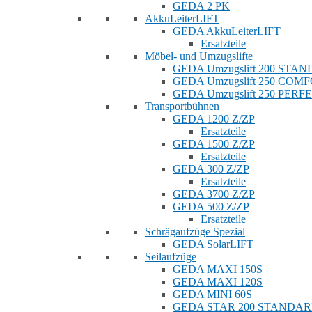
GEDA 2 PK
AkkuLeiterLIFT
GEDA AkkuLeiterLIFT
Ersatzteile
Möbel- und Umzugslifte
GEDA Umzugslift 200 STA
GEDA Umzugslift 250 COM
GEDA Umzugslift 250 PERF
Transportbühnen
GEDA 1200 Z/ZP
Ersatzteile
GEDA 1500 Z/ZP
Ersatzteile
GEDA 300 Z/ZP
Ersatzteile
GEDA 3700 Z/ZP
GEDA 500 Z/ZP
Ersatzteile
Schrägaufzüge Spezial
GEDA SolarLIFT
Seilaufzüge
GEDA MAXI 150S
GEDA MAXI 120S
GEDA MINI 60S
GEDA STAR 200 STANDA