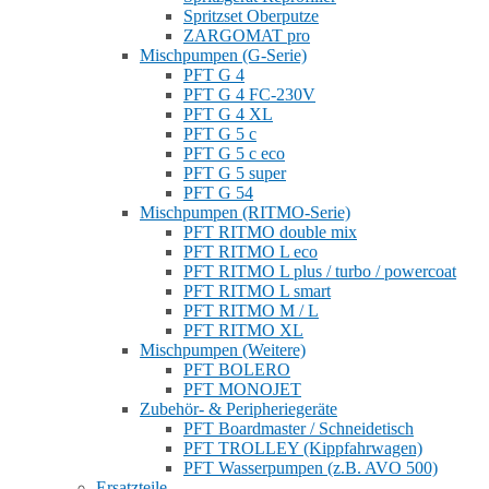
Spritzset Oberputze
ZARGOMAT pro
Mischpumpen (G-Serie)
PFT G 4
PFT G 4 FC-230V
PFT G 4 XL
PFT G 5 c
PFT G 5 c eco
PFT G 5 super
PFT G 54
Mischpumpen (RITMO-Serie)
PFT RITMO double mix
PFT RITMO L eco
PFT RITMO L plus / turbo / powercoat
PFT RITMO L smart
PFT RITMO M / L
PFT RITMO XL
Mischpumpen (Weitere)
PFT BOLERO
PFT MONOJET
Zubehör- & Peripheriegeräte
PFT Boardmaster / Schneidetisch
PFT TROLLEY (Kippfahrwagen)
PFT Wasserpumpen (z.B. AVO 500)
Ersatzteile