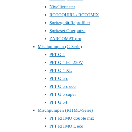
Nivelliertaster
ROTOQUIRL / ROTOMIX
Spritzgerät Reprofilier
Spritzset Oberputze
ZARGOMAT pro
Mischpumpen (G-Serie)
PFT G 4
PFT G 4 FC-230V
PFT G 4 XL
PFT G 5 c
PFT G 5 c eco
PFT G 5 super
PFT G 54
Mischpumpen (RITMO-Serie)
PFT RITMO double mix
PFT RITMO L eco