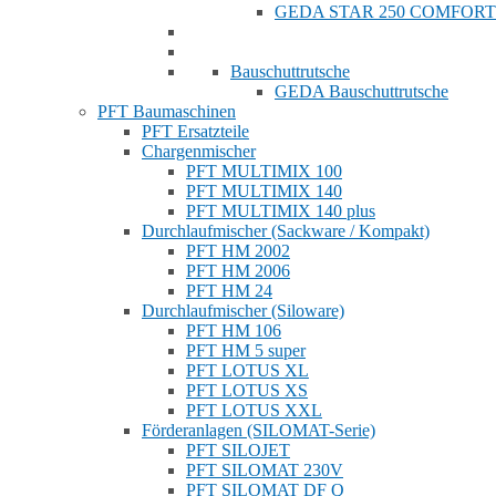
GEDA STAR 250 COMFORT
Bauschuttrutsche
GEDA Bauschuttrutsche
PFT Baumaschinen
PFT Ersatzteile
Chargenmischer
PFT MULTIMIX 100
PFT MULTIMIX 140
PFT MULTIMIX 140 plus
Durchlaufmischer (Sackware / Kompakt)
PFT HM 2002
PFT HM 2006
PFT HM 24
Durchlaufmischer (Siloware)
PFT HM 106
PFT HM 5 super
PFT LOTUS XL
PFT LOTUS XS
PFT LOTUS XXL
Förderanlagen (SILOMAT-Serie)
PFT SILOJET
PFT SILOMAT 230V
PFT SILOMAT DF Q