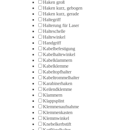
Haken groß
Haken kurz, gebogen
Haken kurz, gerade
Haltegriff
Halterung für Laser
Halteschelle
Haltewinkel
Handgriff
Kabelbefestigung
Kabelhaltewinkel
Kabelklammern
Kabelklemme
Kabeltopfhalter
Kabeltrommelhalter
Karabinerhaken
Keilendklemme
Klammern
Klappsplint
Klemmenaufnahme
Klemmenkasten
Klemmwinkel
Knebelkerbstift
Kotflügelhalter