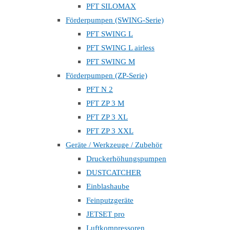
PFT SILOMAX
Förderpumpen (SWING-Serie)
PFT SWING L
PFT SWING L airless
PFT SWING M
Förderpumpen (ZP-Serie)
PFT N 2
PFT ZP 3 M
PFT ZP 3 XL
PFT ZP 3 XXL
Geräte / Werkzeuge / Zubehör
Druckerhöhungspumpen
DUSTCATCHER
Einblashaube
Feinputzgeräte
JETSET pro
Luftkompressoren