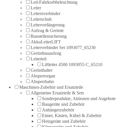
Led-Fahrkorbbeleuchtung
Leiter
Leiternverbinder
Leiterschuh
Leiterverlängerung
Aufzug & Gerüste
Baustellensicherung
AkkuLeiterLIFT
Leiterverbinder Set 1093077_65230
Gerüstbauaufzug
Leiterteil
Liftleiter 4500 1093055 C_65210
Gerüsthalter
Absperrorgan
Absperrhahn
Maschinen-Zubehör und Ersatzteile
Allgemeine Ersatzteile & Sets
Sonderprodukte, Aktionen und Angebote
Baugeräte und Zubehör
Anhängerzubehör
Eimer, Kästen, Kübel & Zubehör
Heizgeräte und Zubehör
Klimageräte und Zubehör