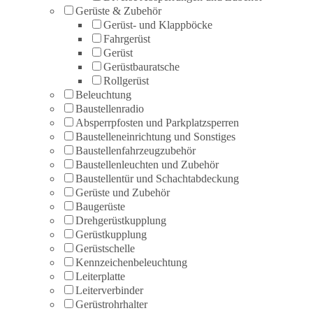
Gerüste & Zubehör
Gerüst- und Klappböcke
Fahrgerüst
Gerüst
Gerüstbauratsche
Rollgerüst
Beleuchtung
Baustellenradio
Absperrpfosten und Parkplatzsperren
Baustelleneinrichtung und Sonstiges
Baustellenfahrzeugzubehör
Baustellenleuchten und Zubehör
Baustellentür und Schachtabdeckung
Gerüste und Zubehör
Baugerüste
Drehgerüstkupplung
Gerüstkupplung
Gerüstschelle
Kennzeichenbeleuchtung
Leiterplatte
Leiterverbinder
Gerüstrohrhalter