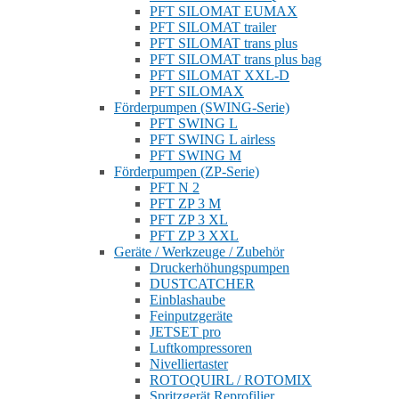
PFT SILOMAT EUMAX
PFT SILOMAT trailer
PFT SILOMAT trans plus
PFT SILOMAT trans plus bag
PFT SILOMAT XXL-D
PFT SILOMAX
Förderpumpen (SWING-Serie)
PFT SWING L
PFT SWING L airless
PFT SWING M
Förderpumpen (ZP-Serie)
PFT N 2
PFT ZP 3 M
PFT ZP 3 XL
PFT ZP 3 XXL
Geräte / Werkzeuge / Zubehör
Druckerhöhungspumpen
DUSTCATCHER
Einblashaube
Feinputzgeräte
JETSET pro
Luftkompressoren
Nivelliertaster
ROTOQUIRL / ROTOMIX
Spritzgerät Reprofilier