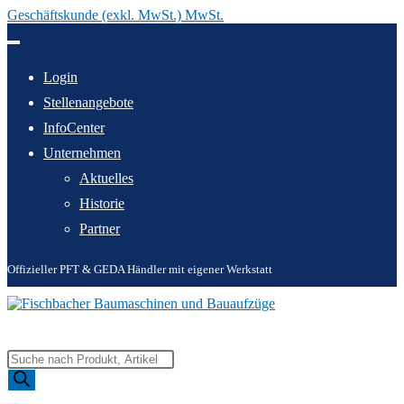
Geschäftskunde (exkl. MwSt.) MwSt.
Zum
Inhalt
springen
Login
Stellenangebote
InfoCenter
Unternehmen
Aktuelles
Historie
Partner
Offizieller PFT & GEDA Händler mit eigener Werkstatt
Products
search