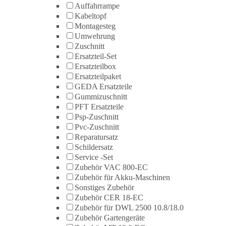
Auffahrrampe
Kabeltopf
Montagesteg
Umwehrung
Zuschnitt
Ersatzteil-Set
Ersatzteilbox
Ersatzteilpaket
GEDA Ersatzteile
Gummizuschnitt
PFT Ersatzteile
Psp-Zuschnitt
Pvc-Zuschnitt
Reparatursatz
Schildersatz
Service -Set
Zubehör VAC 800-EC
Zubehör für Akku-Maschinen
Sonstiges Zubehör
Zubehör CER 18-EC
Zubehör für DWL 2500 10.8/18.0
Zubehör Gartengeräte