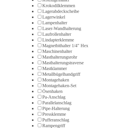
Krokodilklemmen
Lagerabdeckscheibe
Lagerwinkel
Lampenhalter
Laser-Wandhalterung
Laufrollenhalter
Lindapterklemme
Magnetbithalter 1/4" Hex
Maschinenhalter
Masthalterungsrohr
Masthalterungstraverse
Mastklammer
Metallbügelhandgriff
Montagehaken
Montagehaken-Set
Ösenhaken
Pa-Anschlag
Parallelanschlag
Pipe-Halterung
Pressklemme
Pufferanschlag
Rampengriff