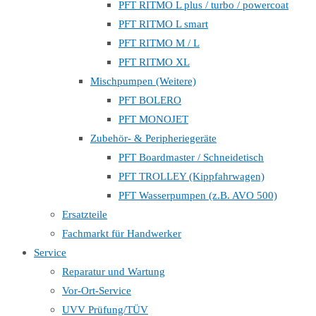
PFT RITMO L plus / turbo / powercoat
PFT RITMO L smart
PFT RITMO M / L
PFT RITMO XL
Mischpumpen (Weitere)
PFT BOLERO
PFT MONOJET
Zubehör- & Peripheriegeräte
PFT Boardmaster / Schneidetisch
PFT TROLLEY (Kippfahrwagen)
PFT Wasserpumpen (z.B. AVO 500)
Ersatzteile
Fachmarkt für Handwerker
Service
Reparatur und Wartung
Vor-Ort-Service
UVV Prüfung/TÜV