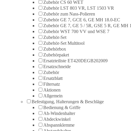
Zubehör CS 60 WET
Zubehör LST 803 VR, LST 1503 VR
Zubehör zum Nass-Polieren
Zubehör GE 7, GCE 6, GE MH 18.0-EC
Zubehör GE 7, GE 5 / 5R, GSE 5 R, GE MH 
Zubehör WST 700 VV und WSE 7
Zubehör-Set
Zubehör-Set Multitool
Zubehörbox
Zubehörpaket
Ersatzteiliste ET420DEGB202009
Ersatzschneide
Zubehör
Ersatzblatt
Filtersatz
Aktionen
Allgemein
Befestigung, Halterungen & Beschläge
Bedienung & Griffe
Ab-Windenhalter
Abdeckwinkel
Abspannklemme
Abstandshalter