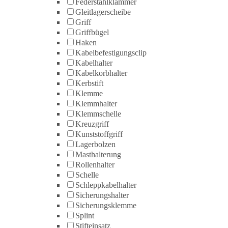
Federstahlklammer
Gleitlagerscheibe
Griff
Griffbügel
Haken
Kabelbefestigungsclip
Kabelhalter
Kabelkorbhalter
Kerbstift
Klemme
Klemmhalter
Klemmschelle
Kreuzgriff
Kunststoffgriff
Lagerbolzen
Masthalterung
Rollenhalter
Schelle
Schleppkabelhalter
Sicherungshalter
Sicherungsklemme
Splint
Stifteinsatz