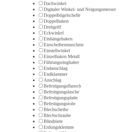
Dachwinkel
Digitaler Winkel- und Neigungsmesser
Doppelbügelschelle
Doppelhaken
Drehgriff
Eckwinkel
Einhängehaken
Einscheibenmaschine
Einstellwinkel
Einzelhaken Metall
Führungsringhalter
Endanschlag
Endklammer
Anschlag
Befestigungsflansch
Befestigungslasche
Befestigungsplatte
Befestigungsrohr
Blechscheibe
Blechschraube
Blindniete
Erdungsklemme