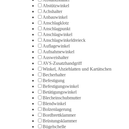
Abstützwinkel
Achshalter
Anbauwinkel
Anschlagklotz
Anschlagpunkt
Anschlagwinkel
Anschlagwinkeldreieck
Auflagewinkel
Aufnahmewinkel
Ausweishalter
AVS-Zusatzhandgriff
Winkel, Abziehlatten und Kartätschen
Becherhalter
Befestigung
Befestigungswinkel
Betätigungswinkel
Blecheinschubmutter
Blendwinkel
Bolzenlagerung
Bordbrettklammer
Brüstungsklammer
Bügelschelle