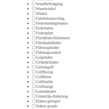
Wandbefestigung
Wandwinkel
Winkel
Falztiefenanschlag
Federeinhängehaken
Federhalter
Federsplint
Flachdraht-Klammern
Flachkabelhalter
Führungshalter
Führungswinkel
Gegehalter
Geländerhalter
Gelenkgriff
Griffbezug
Griffleiste
Griffmulde
Griffstange
Gummihalter
Gürtelclip-Halterung
Haken gebogen
Haken gerade