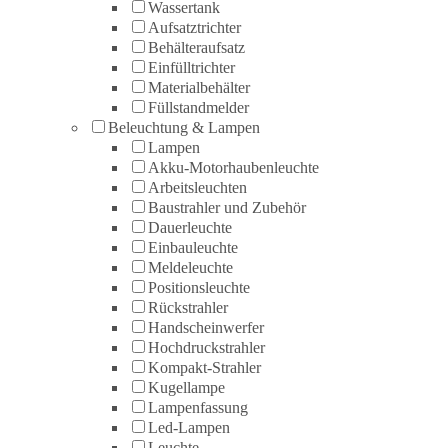
Wassertank
Aufsatztrichter
Behälteraufsatz
Einfülltrichter
Materialbehälter
Füllstandmelder
Beleuchtung & Lampen
Lampen
Akku-Motorhaubenleuchte
Arbeitsleuchten
Baustrahler und Zubehör
Dauerleuchte
Einbauleuchte
Meldeleuchte
Positionsleuchte
Rückstrahler
Handscheinwerfer
Hochdruckstrahler
Kompakt-Strahler
Kugellampe
Lampenfassung
Led-Lampen
Leuchte