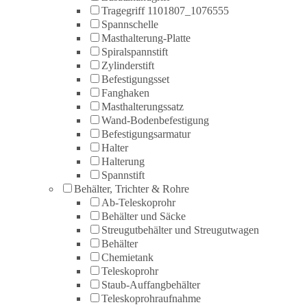
Tragegriff 1101807_1076555
Spannschelle
Masthalterung-Platte
Spiralspannstift
Zylinderstift
Befestigungsset
Fanghaken
Masthalterungssatz
Wand-Bodenbefestigung
Befestigungsarmatur
Halter
Halterung
Spannstift
Behälter, Trichter & Rohre
Ab-Teleskoprohr
Behälter und Säcke
Streugutbehälter und Streugutwagen
Behälter
Chemietank
Teleskoprohr
Staub-Auffangbehälter
Teleskoprohraufnahme