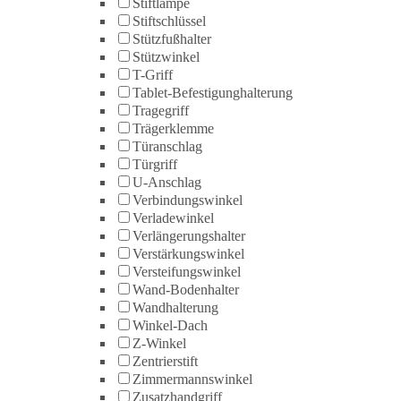
Stiftlampe
Stiftschlüssel
Stützfußhalter
Stützwinkel
T-Griff
Tablet-Befestigunghalterung
Tragegriff
Trägerklemme
Türanschlag
Türgriff
U-Anschlag
Verbindungswinkel
Verladewinkel
Verlängerungshalter
Verstärkungswinkel
Versteifungswinkel
Wand-Bodenhalter
Wandhalterung
Winkel-Dach
Z-Winkel
Zentrierstift
Zimmermannswinkel
Zusatzhandgriff