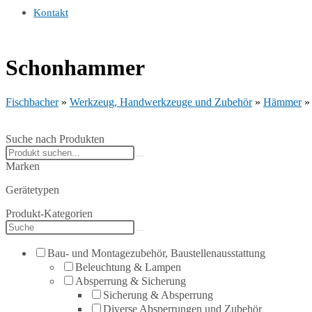
Kontakt
Schonhammer
Fischbacher
»
Werkzeug, Handwerkzeuge und Zubehör
»
Hämmer
Suche nach Produkten
Search
products:
Marken
Gerätetypen
Produkt-Kategorien
Bau- und Montagezubehör, Baustellenausstattung
Beleuchtung & Lampen
Absperrung & Sicherung
Sicherung & Absperrung
Diverse Absperrungen und Zubehör