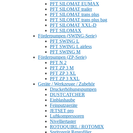
PFT SILOMAT EUMAX
PFT SILOMAT trailer
PFT SILOMAT trans plus
PFT SILOMAT trans plus bag
PFT SILOMAT XXL-D
PFT SILOMAX
Förderpumpen (SWING-Serie)
PFT SWING L
PFT SWING L airless
PFT SWING M
Förderpumpen (ZP-Serie)
PFT N 2
PFT ZP 3 M
PFT ZP 3 XL
PFT ZP 3 XXL
Geräte / Werkzeuge / Zubehör
Druckerhöhungspumpen
DUSTCATCHER
Einblashaube
Feinputzgeräte
JETSET pro
Luftkompressoren
Nivelliertaster
ROTOQUIRL / ROTOMIX
Spritzgerät Reprofilier