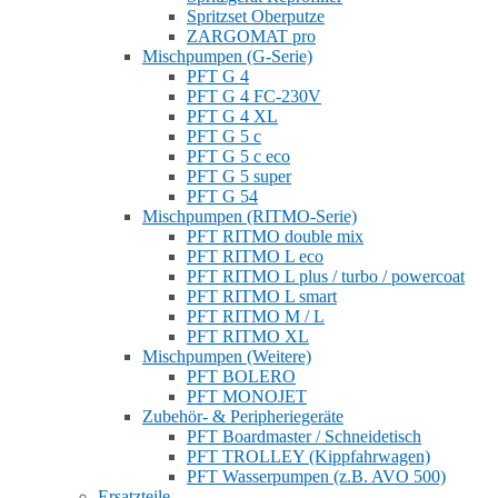
Spritzset Oberputze
ZARGOMAT pro
Mischpumpen (G-Serie)
PFT G 4
PFT G 4 FC-230V
PFT G 4 XL
PFT G 5 c
PFT G 5 c eco
PFT G 5 super
PFT G 54
Mischpumpen (RITMO-Serie)
PFT RITMO double mix
PFT RITMO L eco
PFT RITMO L plus / turbo / powercoat
PFT RITMO L smart
PFT RITMO M / L
PFT RITMO XL
Mischpumpen (Weitere)
PFT BOLERO
PFT MONOJET
Zubehör- & Peripheriegeräte
PFT Boardmaster / Schneidetisch
PFT TROLLEY (Kippfahrwagen)
PFT Wasserpumpen (z.B. AVO 500)
Ersatzteile