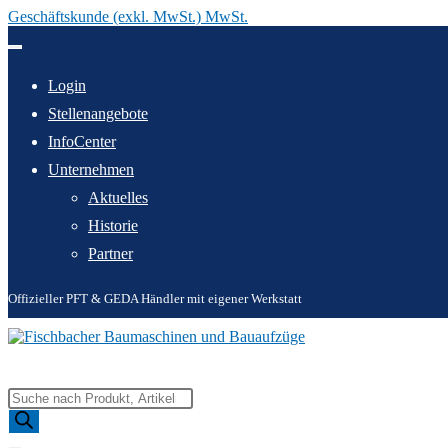
Geschäftskunde (exkl. MwSt.) MwSt.
Zum
Inhalt
springen
Login
Stellenangebote
InfoCenter
Unternehmen
Aktuelles
Historie
Partner
Offizieller PFT & GEDA Händler mit eigener Werkstatt
Products
search