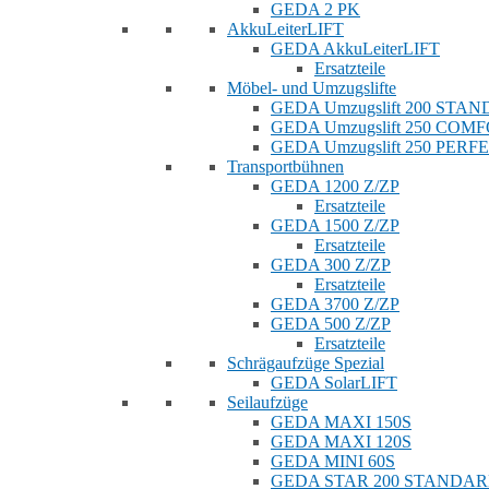
GEDA 2 PK
AkkuLeiterLIFT
GEDA AkkuLeiterLIFT
Ersatzteile
Möbel- und Umzugslifte
GEDA Umzugslift 200 STA
GEDA Umzugslift 250 COM
GEDA Umzugslift 250 PERF
Transportbühnen
GEDA 1200 Z/ZP
Ersatzteile
GEDA 1500 Z/ZP
Ersatzteile
GEDA 300 Z/ZP
Ersatzteile
GEDA 3700 Z/ZP
GEDA 500 Z/ZP
Ersatzteile
Schrägaufzüge Spezial
GEDA SolarLIFT
Seilaufzüge
GEDA MAXI 150S
GEDA MAXI 120S
GEDA MINI 60S
GEDA STAR 200 STANDA