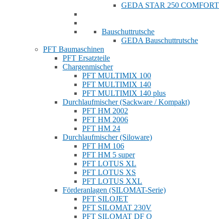
GEDA STAR 250 COMFORT
Bauschuttrutsche
GEDA Bauschuttrutsche
PFT Baumaschinen
PFT Ersatzteile
Chargenmischer
PFT MULTIMIX 100
PFT MULTIMIX 140
PFT MULTIMIX 140 plus
Durchlaufmischer (Sackware / Kompakt)
PFT HM 2002
PFT HM 2006
PFT HM 24
Durchlaufmischer (Siloware)
PFT HM 106
PFT HM 5 super
PFT LOTUS XL
PFT LOTUS XS
PFT LOTUS XXL
Förderanlagen (SILOMAT-Serie)
PFT SILOJET
PFT SILOMAT 230V
PFT SILOMAT DF Q