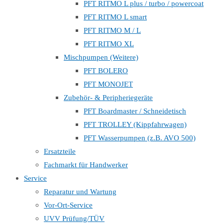
PFT RITMO L plus / turbo / powercoat
PFT RITMO L smart
PFT RITMO M / L
PFT RITMO XL
Mischpumpen (Weitere)
PFT BOLERO
PFT MONOJET
Zubehör- & Peripheriegeräte
PFT Boardmaster / Schneidetisch
PFT TROLLEY (Kippfahrwagen)
PFT Wasserpumpen (z.B. AVO 500)
Ersatzteile
Fachmarkt für Handwerker
Service
Reparatur und Wartung
Vor-Ort-Service
UVV Prüfung/TÜV