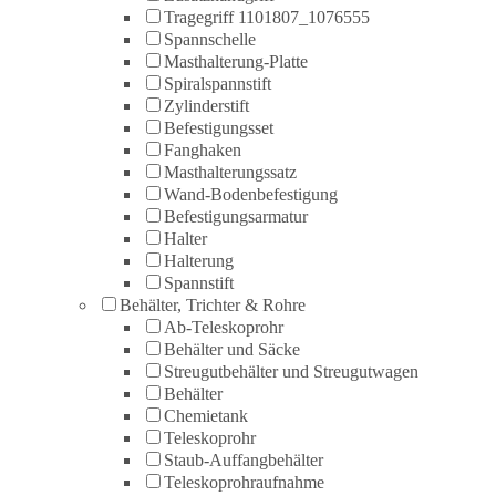
Tragegriff 1101807_1076555
Spannschelle
Masthalterung-Platte
Spiralspannstift
Zylinderstift
Befestigungsset
Fanghaken
Masthalterungssatz
Wand-Bodenbefestigung
Befestigungsarmatur
Halter
Halterung
Spannstift
Behälter, Trichter & Rohre
Ab-Teleskoprohr
Behälter und Säcke
Streugutbehälter und Streugutwagen
Behälter
Chemietank
Teleskoprohr
Staub-Auffangbehälter
Teleskoprohraufnahme