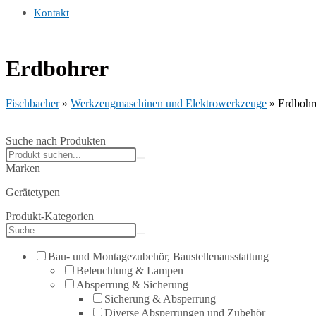
Kontakt
Erdbohrer
Fischbacher
»
Werkzeugmaschinen und Elektrowerkzeuge
»
Erdbohr
Suche nach Produkten
Search
products:
Marken
Gerätetypen
Produkt-Kategorien
Bau- und Montagezubehör, Baustellenausstattung
Beleuchtung & Lampen
Absperrung & Sicherung
Sicherung & Absperrung
Diverse Absperrungen und Zubehör