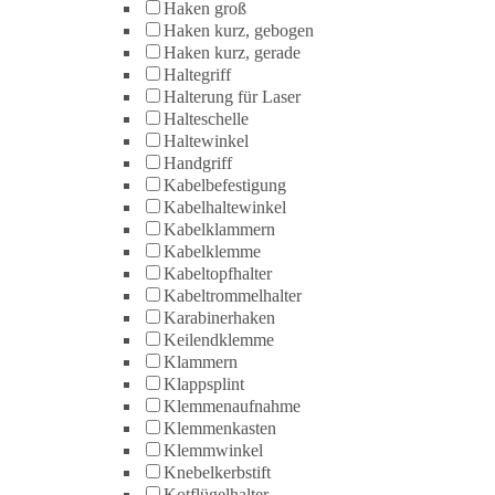
Haken groß
Haken kurz, gebogen
Haken kurz, gerade
Haltegriff
Halterung für Laser
Halteschelle
Haltewinkel
Handgriff
Kabelbefestigung
Kabelhaltewinkel
Kabelklammern
Kabelklemme
Kabeltopfhalter
Kabeltrommelhalter
Karabinerhaken
Keilendklemme
Klammern
Klappsplint
Klemmenaufnahme
Klemmenkasten
Klemmwinkel
Knebelkerbstift
Kotflügelhalter