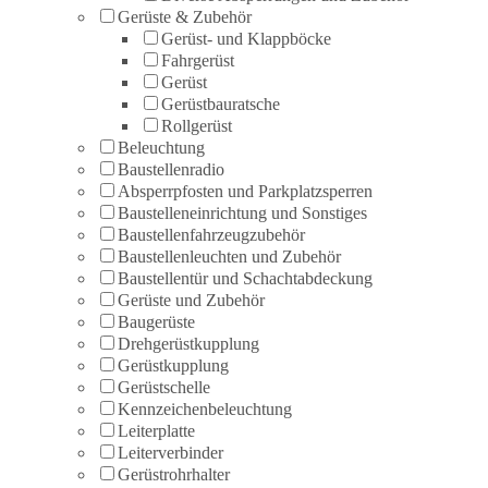
Gerüste & Zubehör
Gerüst- und Klappböcke
Fahrgerüst
Gerüst
Gerüstbauratsche
Rollgerüst
Beleuchtung
Baustellenradio
Absperrpfosten und Parkplatzsperren
Baustelleneinrichtung und Sonstiges
Baustellenfahrzeugzubehör
Baustellenleuchten und Zubehör
Baustellentür und Schachtabdeckung
Gerüste und Zubehör
Baugerüste
Drehgerüstkupplung
Gerüstkupplung
Gerüstschelle
Kennzeichenbeleuchtung
Leiterplatte
Leiterverbinder
Gerüstrohrhalter