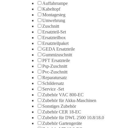
Auffahrrampe
Kabeltopf
Montagesteg
Umwehrung
Zuschnitt
Ersatzteil-Set
Ersatzteilbox
Ersatzteilpaket
GEDA Ersatzteile
Gummizuschnitt
PFT Ersatzteile
Psp-Zuschnitt
Pvc-Zuschnitt
Reparatursatz
Schildersatz
Service -Set
Zubehör VAC 800-EC
Zubehör für Akku-Maschinen
Sonstiges Zubehör
Zubehör CER 18-EC
Zubehör für DWL 2500 10.8/18.0
Zubehör Gartengeräte