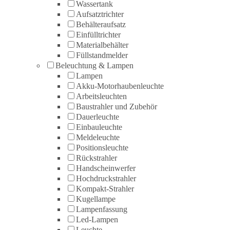
Wassertank
Aufsatztrichter
Behälteraufsatz
Einfülltrichter
Materialbehälter
Füllstandmelder
Beleuchtung & Lampen
Lampen
Akku-Motorhaubenleuchte
Arbeitsleuchten
Baustrahler und Zubehör
Dauerleuchte
Einbauleuchte
Meldeleuchte
Positionsleuchte
Rückstrahler
Handscheinwerfer
Hochdruckstrahler
Kompakt-Strahler
Kugellampe
Lampenfassung
Led-Lampen
Leuchte