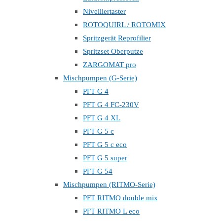
Nivelliertaster
ROTOQUIRL / ROTOMIX
Spritzgerät Reprofilier
Spritzset Oberputze
ZARGOMAT pro
Mischpumpen (G-Serie)
PFT G 4
PFT G 4 FC-230V
PFT G 4 XL
PFT G 5 c
PFT G 5 c eco
PFT G 5 super
PFT G 54
Mischpumpen (RITMO-Serie)
PFT RITMO double mix
PFT RITMO L eco