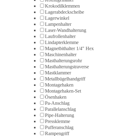
Krokodilklemmen
Lagerabdeckscheibe
Lagerwinkel
Lampenhalter
Laser-Wandhalterung
Laufrollenhalter
Lindapterklemme
Magnetbithalter 1/4" Hex
Maschinenhalter
Masthalterungsrohr
Masthalterungstraverse
Mastklammer
Metallbügelhandgriff
Montagehaken
Montagehaken-Set
Ösenhaken
Pa-Anschlag
Parallelanschlag
Pipe-Halterung
Pressklemme
Pufferanschlag
Rampengriff