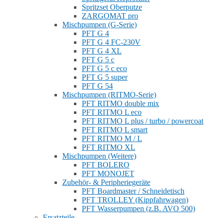
Spritzset Oberputze
ZARGOMAT pro
Mischpumpen (G-Serie)
PFT G 4
PFT G 4 FC-230V
PFT G 4 XL
PFT G 5 c
PFT G 5 c eco
PFT G 5 super
PFT G 54
Mischpumpen (RITMO-Serie)
PFT RITMO double mix
PFT RITMO L eco
PFT RITMO L plus / turbo / powercoat
PFT RITMO L smart
PFT RITMO M / L
PFT RITMO XL
Mischpumpen (Weitere)
PFT BOLERO
PFT MONOJET
Zubehör- & Peripheriegeräte
PFT Boardmaster / Schneidetisch
PFT TROLLEY (Kippfahrwagen)
PFT Wasserpumpen (z.B. AVO 500)
Ersatzteile