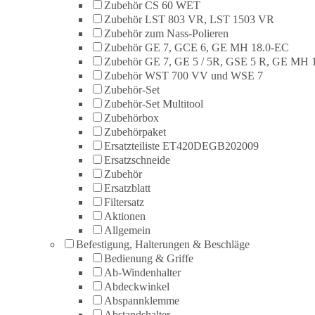
Zubehör CS 60 WET
Zubehör LST 803 VR, LST 1503 VR
Zubehör zum Nass-Polieren
Zubehör GE 7, GCE 6, GE MH 18.0-EC
Zubehör GE 7, GE 5 / 5R, GSE 5 R, GE MH 
Zubehör WST 700 VV und WSE 7
Zubehör-Set
Zubehör-Set Multitool
Zubehörbox
Zubehörpaket
Ersatzteiliste ET420DEGB202009
Ersatzschneide
Zubehör
Ersatzblatt
Filtersatz
Aktionen
Allgemein
Befestigung, Halterungen & Beschläge
Bedienung & Griffe
Ab-Windenhalter
Abdeckwinkel
Abspannklemme
Abstandshalter