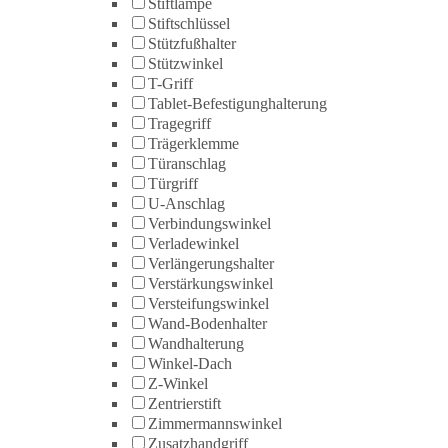
Stiftlampe
Stiftschlüssel
Stützfußhalter
Stützwinkel
T-Griff
Tablet-Befestigunghalterung
Tragegriff
Trägerklemme
Türanschlag
Türgriff
U-Anschlag
Verbindungswinkel
Verladewinkel
Verlängerungshalter
Verstärkungswinkel
Versteifungswinkel
Wand-Bodenhalter
Wandhalterung
Winkel-Dach
Z-Winkel
Zentrierstift
Zimmermannswinkel
Zusatzhandgriff