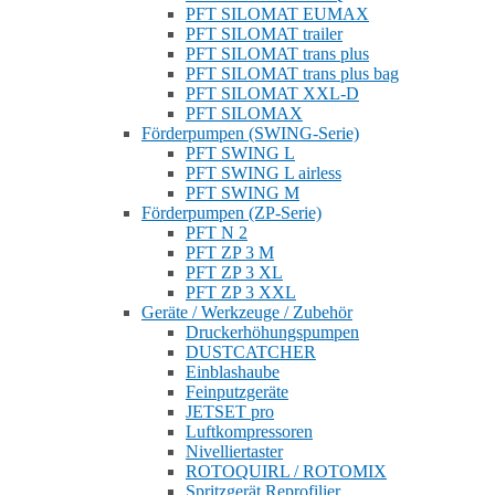
PFT SILOMAT EUMAX
PFT SILOMAT trailer
PFT SILOMAT trans plus
PFT SILOMAT trans plus bag
PFT SILOMAT XXL-D
PFT SILOMAX
Förderpumpen (SWING-Serie)
PFT SWING L
PFT SWING L airless
PFT SWING M
Förderpumpen (ZP-Serie)
PFT N 2
PFT ZP 3 M
PFT ZP 3 XL
PFT ZP 3 XXL
Geräte / Werkzeuge / Zubehör
Druckerhöhungspumpen
DUSTCATCHER
Einblashaube
Feinputzgeräte
JETSET pro
Luftkompressoren
Nivelliertaster
ROTOQUIRL / ROTOMIX
Spritzgerät Reprofilier