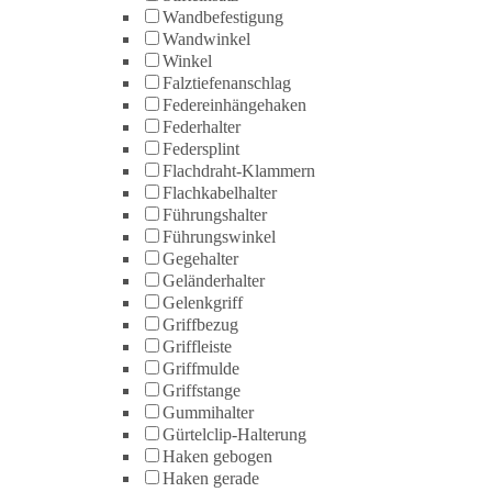
Wandbefestigung
Wandwinkel
Winkel
Falztiefenanschlag
Federeinhängehaken
Federhalter
Federsplint
Flachdraht-Klammern
Flachkabelhalter
Führungshalter
Führungswinkel
Gegehalter
Geländerhalter
Gelenkgriff
Griffbezug
Griffleiste
Griffmulde
Griffstange
Gummihalter
Gürtelclip-Halterung
Haken gebogen
Haken gerade