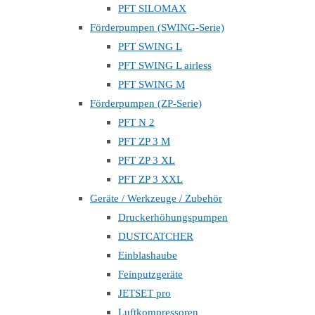
PFT SILOMAX
Förderpumpen (SWING-Serie)
PFT SWING L
PFT SWING L airless
PFT SWING M
Förderpumpen (ZP-Serie)
PFT N 2
PFT ZP 3 M
PFT ZP 3 XL
PFT ZP 3 XXL
Geräte / Werkzeuge / Zubehör
Druckerhöhungspumpen
DUSTCATCHER
Einblashaube
Feinputzgeräte
JETSET pro
Luftkompressoren