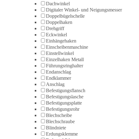
Dachwinkel
Digitaler Winkel- und Neigungsmesser
Doppelbügelschelle
Doppelhaken
Drehgriff
Eckwinkel
Einhängehaken
Einscheibenmaschine
Einstellwinkel
Einzelhaken Metall
Führungsringhalter
Endanschlag
Endklammer
Anschlag
Befestigungsflansch
Befestigungslasche
Befestigungsplatte
Befestigungsrohr
Blechscheibe
Blechschraube
Blindniete
Erdungsklemme