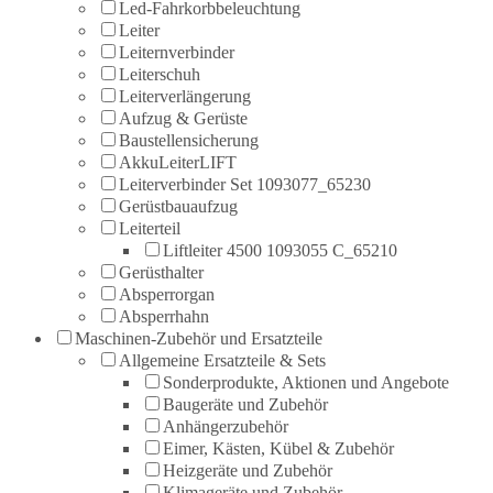
Led-Fahrkorbbeleuchtung
Leiter
Leiternverbinder
Leiterschuh
Leiterverlängerung
Aufzug & Gerüste
Baustellensicherung
AkkuLeiterLIFT
Leiterverbinder Set 1093077_65230
Gerüstbauaufzug
Leiterteil
Liftleiter 4500 1093055 C_65210
Gerüsthalter
Absperrorgan
Absperrhahn
Maschinen-Zubehör und Ersatzteile
Allgemeine Ersatzteile & Sets
Sonderprodukte, Aktionen und Angebote
Baugeräte und Zubehör
Anhängerzubehör
Eimer, Kästen, Kübel & Zubehör
Heizgeräte und Zubehör
Klimageräte und Zubehör