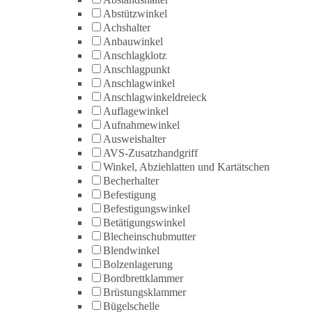
Abstützwinkel
Achshalter
Anbauwinkel
Anschlagklotz
Anschlagpunkt
Anschlagwinkel
Anschlagwinkeldreieck
Auflagewinkel
Aufnahmewinkel
Ausweishalter
AVS-Zusatzhandgriff
Winkel, Abziehlatten und Kartätschen
Becherhalter
Befestigung
Befestigungswinkel
Betätigungswinkel
Blecheinschubmutter
Blendwinkel
Bolzenlagerung
Bordbrettklammer
Brüstungsklammer
Bügelschelle