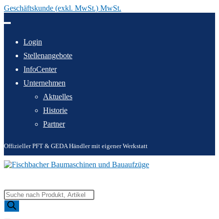
Geschäftskunde (exkl. MwSt.) MwSt.
Zum
Inhalt
springen
Login
Stellenangebote
InfoCenter
Unternehmen
Aktuelles
Historie
Partner
Offizieller PFT & GEDA Händler mit eigener Werkstatt
Products
search