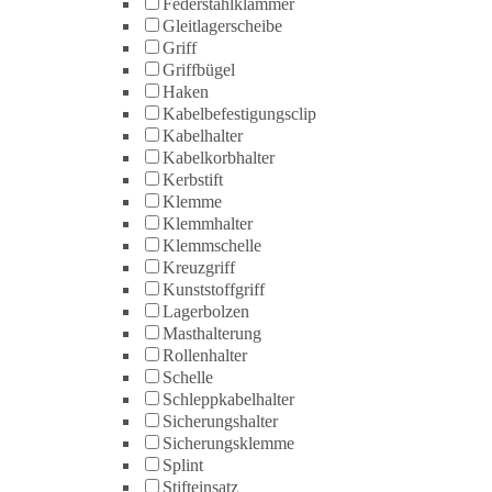
Federstahlklammer
Gleitlagerscheibe
Griff
Griffbügel
Haken
Kabelbefestigungsclip
Kabelhalter
Kabelkorbhalter
Kerbstift
Klemme
Klemmhalter
Klemmschelle
Kreuzgriff
Kunststoffgriff
Lagerbolzen
Masthalterung
Rollenhalter
Schelle
Schleppkabelhalter
Sicherungshalter
Sicherungsklemme
Splint
Stifteinsatz