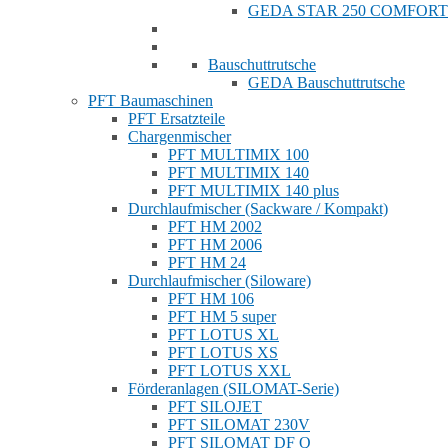
GEDA STAR 250 COMFORT
Bauschuttrutsche
GEDA Bauschuttrutsche
PFT Baumaschinen
PFT Ersatzteile
Chargenmischer
PFT MULTIMIX 100
PFT MULTIMIX 140
PFT MULTIMIX 140 plus
Durchlaufmischer (Sackware / Kompakt)
PFT HM 2002
PFT HM 2006
PFT HM 24
Durchlaufmischer (Siloware)
PFT HM 106
PFT HM 5 super
PFT LOTUS XL
PFT LOTUS XS
PFT LOTUS XXL
Förderanlagen (SILOMAT-Serie)
PFT SILOJET
PFT SILOMAT 230V
PFT SILOMAT DF Q