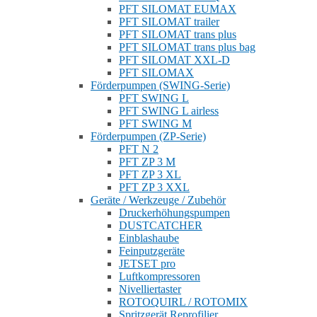
PFT SILOMAT EUMAX
PFT SILOMAT trailer
PFT SILOMAT trans plus
PFT SILOMAT trans plus bag
PFT SILOMAT XXL-D
PFT SILOMAX
Förderpumpen (SWING-Serie)
PFT SWING L
PFT SWING L airless
PFT SWING M
Förderpumpen (ZP-Serie)
PFT N 2
PFT ZP 3 M
PFT ZP 3 XL
PFT ZP 3 XXL
Geräte / Werkzeuge / Zubehör
Druckerhöhungspumpen
DUSTCATCHER
Einblashaube
Feinputzgeräte
JETSET pro
Luftkompressoren
Nivelliertaster
ROTOQUIRL / ROTOMIX
Spritzgerät Reprofilier