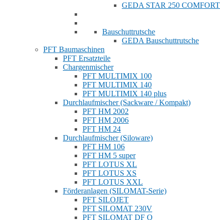
GEDA STAR 250 COMFORT
Bauschuttrutsche
GEDA Bauschuttrutsche
PFT Baumaschinen
PFT Ersatzteile
Chargenmischer
PFT MULTIMIX 100
PFT MULTIMIX 140
PFT MULTIMIX 140 plus
Durchlaufmischer (Sackware / Kompakt)
PFT HM 2002
PFT HM 2006
PFT HM 24
Durchlaufmischer (Siloware)
PFT HM 106
PFT HM 5 super
PFT LOTUS XL
PFT LOTUS XS
PFT LOTUS XXL
Förderanlagen (SILOMAT-Serie)
PFT SILOJET
PFT SILOMAT 230V
PFT SILOMAT DF Q