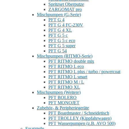
Spritzset Oberputze
ZARGOMAT pro
Mischpumpen (G-Serie)
PFT G 4
PFT G 4 FC-230V
PFT G 4 XL
PFT G 5 c
PFT G 5 c eco
PFT G 5 super
PFT G 54
Mischpumpen (RITMO-Serie)
PFT RITMO double mix
PFT RITMO L eco
PFT RITMO L plus / turbo / powercoat
PFT RITMO L smart
PFT RITMO M / L
PFT RITMO XL
Mischpumpen (Weitere)
PFT BOLERO
PFT MONOJET
Zubehör- & Peripheriegeräte
PFT Boardmaster / Schneidetisch
PFT TROLLEY (Kippfahrwagen)
PFT Wasserpumpen (z.B. AVO 500)
Ersatzteile