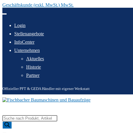
Geschäftskunde (exkl. MwSt.) MwSt.
Zum
Inhalt
springen
Login
Stellenangebote
InfoCenter
Unternehmen
Aktuelles
Historie
Partner
Offizieller PFT & GEDA Händler mit eigener Werkstatt
Products
search