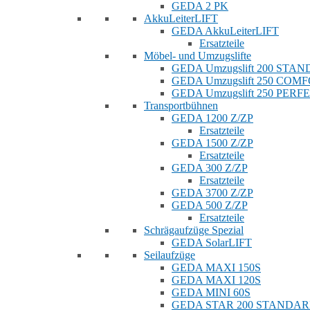
GEDA 2 PK
AkkuLeiterLIFT
GEDA AkkuLeiterLIFT
Ersatzteile
Möbel- und Umzugslifte
GEDA Umzugslift 200 STA
GEDA Umzugslift 250 COM
GEDA Umzugslift 250 PERF
Transportbühnen
GEDA 1200 Z/ZP
Ersatzteile
GEDA 1500 Z/ZP
Ersatzteile
GEDA 300 Z/ZP
Ersatzteile
GEDA 3700 Z/ZP
GEDA 500 Z/ZP
Ersatzteile
Schrägaufzüge Spezial
GEDA SolarLIFT
Seilaufzüge
GEDA MAXI 150S
GEDA MAXI 120S
GEDA MINI 60S
GEDA STAR 200 STANDA