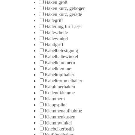
Haken groß
Haken kurz, gebogen
Haken kurz, gerade
Haltegriff
Halterung für Laser
Halteschelle
Haltewinkel
Handgriff
Kabelbefestigung
Kabelhaltewinkel
Kabelklammern
Kabelklemme
Kabeltopfhalter
Kabeltrommelhalter
Karabinerhaken
Keilendklemme
Klammern
Klappsplint
Klemmenaufnahme
Klemmenkasten
Klemmwinkel
Knebelkerbstift
Kotflügelhalter