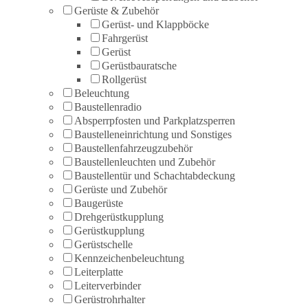
Gerüste & Zubehör
Gerüst- und Klappböcke
Fahrgerüst
Gerüst
Gerüstbauratsche
Rollgerüst
Beleuchtung
Baustellenradio
Absperrpfosten und Parkplatzsperren
Baustelleneinrichtung und Sonstiges
Baustellenfahrzeugzubehör
Baustellenleuchten und Zubehör
Baustellentür und Schachtabdeckung
Gerüste und Zubehör
Baugerüste
Drehgerüstkupplung
Gerüstkupplung
Gerüstschelle
Kennzeichenbeleuchtung
Leiterplatte
Leiterverbinder
Gerüstrohrhalter