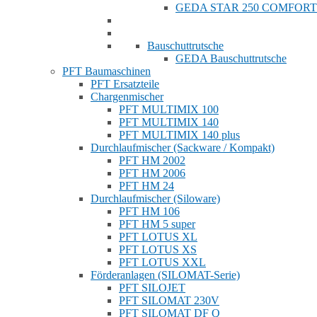
GEDA STAR 250 COMFORT
Bauschuttrutsche
GEDA Bauschuttrutsche
PFT Baumaschinen
PFT Ersatzteile
Chargenmischer
PFT MULTIMIX 100
PFT MULTIMIX 140
PFT MULTIMIX 140 plus
Durchlaufmischer (Sackware / Kompakt)
PFT HM 2002
PFT HM 2006
PFT HM 24
Durchlaufmischer (Siloware)
PFT HM 106
PFT HM 5 super
PFT LOTUS XL
PFT LOTUS XS
PFT LOTUS XXL
Förderanlagen (SILOMAT-Serie)
PFT SILOJET
PFT SILOMAT 230V
PFT SILOMAT DF Q