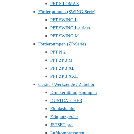
PFT SILOMAX
Förderpumpen (SWING-Serie)
PFT SWING L
PFT SWING L airless
PFT SWING M
Förderpumpen (ZP-Serie)
PFT N 2
PFT ZP 3 M
PFT ZP 3 XL
PFT ZP 3 XXL
Geräte / Werkzeuge / Zubehör
Druckerhöhungspumpen
DUSTCATCHER
Einblashaube
Feinputzgeräte
JETSET pro
Luftkompressoren