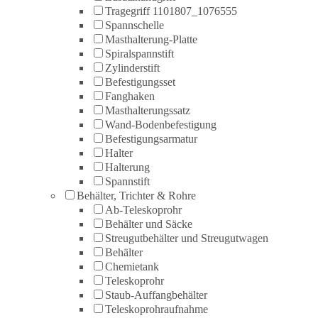
Tragegriff 1101807_1076555
Spannschelle
Masthalterung-Platte
Spiralspannstift
Zylinderstift
Befestigungsset
Fanghaken
Masthalterungssatz
Wand-Bodenbefestigung
Befestigungsarmatur
Halter
Halterung
Spannstift
Behälter, Trichter & Rohre
Ab-Teleskoprohr
Behälter und Säcke
Streugutbehälter und Streugutwagen
Behälter
Chemietank
Teleskoprohr
Staub-Auffangbehälter
Teleskoprohraufnahme