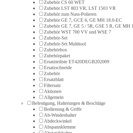
Zubehör CS 60 WET
Zubehör LST 803 VR, LST 1503 VR
Zubehör zum Nass-Polieren
Zubehör GE 7, GCE 6, GE MH 18.0-EC
Zubehör GE 7, GE 5 / 5R, GSE 5 R, GE MH 
Zubehör WST 700 VV und WSE 7
Zubehör-Set
Zubehör-Set Multitool
Zubehörbox
Zubehörpaket
Ersatzteiliste ET420DEGB202009
Ersatzschneide
Zubehör
Ersatzblatt
Filtersatz
Aktionen
Allgemein
Befestigung, Halterungen & Beschläge
Bedienung & Griffe
Ab-Windenhalter
Abdeckwinkel
Abspannklemme
Abstandshalter