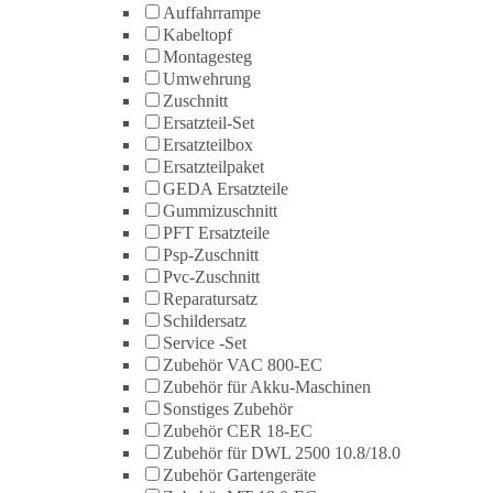
Auffahrrampe
Kabeltopf
Montagesteg
Umwehrung
Zuschnitt
Ersatzteil-Set
Ersatzteilbox
Ersatzteilpaket
GEDA Ersatzteile
Gummizuschnitt
PFT Ersatzteile
Psp-Zuschnitt
Pvc-Zuschnitt
Reparatursatz
Schildersatz
Service -Set
Zubehör VAC 800-EC
Zubehör für Akku-Maschinen
Sonstiges Zubehör
Zubehör CER 18-EC
Zubehör für DWL 2500 10.8/18.0
Zubehör Gartengeräte