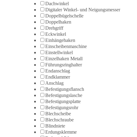
Dachwinkel
Digitaler Winkel- und Neigungsmesser
Doppelbügelschelle
Doppelhaken
Drehgriff
Eckwinkel
Einhängehaken
Einscheibenmaschine
Einstellwinkel
Einzelhaken Metall
Führungsringhalter
Endanschlag
Endklammer
Anschlag
Befestigungsflansch
Befestigungslasche
Befestigungsplatte
Befestigungsrohr
Blechscheibe
Blechschraube
Blindniete
Erdungsklemme