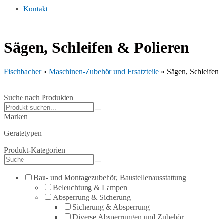
Kontakt
Sägen, Schleifen & Polieren
Fischbacher
»
Maschinen-Zubehör und Ersatzteile
»
Sägen, Schleifen
Suche nach Produkten
Search
products:
Marken
Gerätetypen
Produkt-Kategorien
Bau- und Montagezubehör, Baustellenausstattung
Beleuchtung & Lampen
Absperrung & Sicherung
Sicherung & Absperrung
Diverse Absperrungen und Zubehör