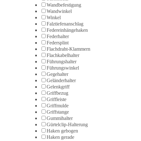
Wandbefestigung
Wandwinkel
Winkel
Falztiefenanschlag
Federeinhängehaken
Federhalter
Federsplint
Flachdraht-Klammern
Flachkabelhalter
Führungshalter
Führungswinkel
Gegehalter
Geländerhalter
Gelenkgriff
Griffbezug
Griffleiste
Griffmulde
Griffstange
Gummihalter
Gürtelclip-Halterung
Haken gebogen
Haken gerade