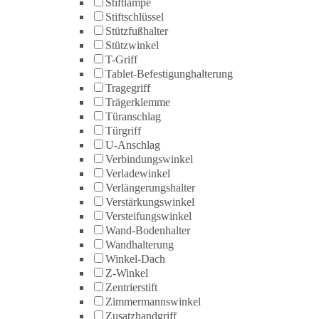
Stiftlampe
Stiftschlüssel
Stützfußhalter
Stützwinkel
T-Griff
Tablet-Befestigunghalterung
Tragegriff
Trägerklemme
Türanschlag
Türgriff
U-Anschlag
Verbindungswinkel
Verladewinkel
Verlängerungshalter
Verstärkungswinkel
Versteifungswinkel
Wand-Bodenhalter
Wandhalterung
Winkel-Dach
Z-Winkel
Zentrierstift
Zimmermannswinkel
Zusatzhandgriff