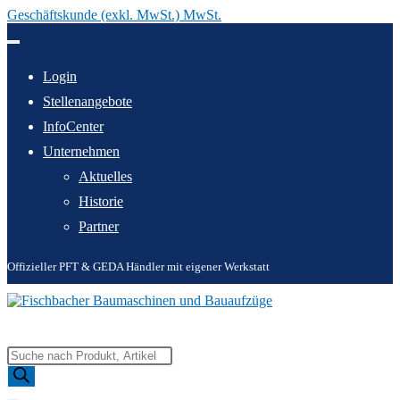
Geschäftskunde (exkl. MwSt.) MwSt.
Zum
Inhalt
springen
Login
Stellenangebote
InfoCenter
Unternehmen
Aktuelles
Historie
Partner
Offizieller PFT & GEDA Händler mit eigener Werkstatt
Products
search