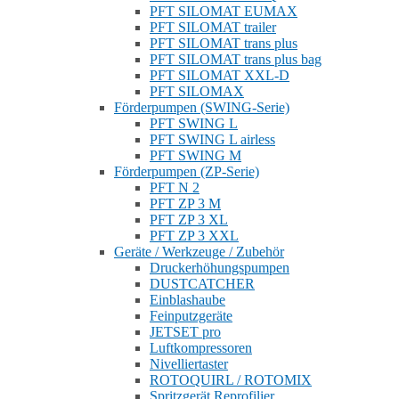
PFT SILOMAT EUMAX
PFT SILOMAT trailer
PFT SILOMAT trans plus
PFT SILOMAT trans plus bag
PFT SILOMAT XXL-D
PFT SILOMAX
Förderpumpen (SWING-Serie)
PFT SWING L
PFT SWING L airless
PFT SWING M
Förderpumpen (ZP-Serie)
PFT N 2
PFT ZP 3 M
PFT ZP 3 XL
PFT ZP 3 XXL
Geräte / Werkzeuge / Zubehör
Druckerhöhungspumpen
DUSTCATCHER
Einblashaube
Feinputzgeräte
JETSET pro
Luftkompressoren
Nivelliertaster
ROTOQUIRL / ROTOMIX
Spritzgerät Reprofilier