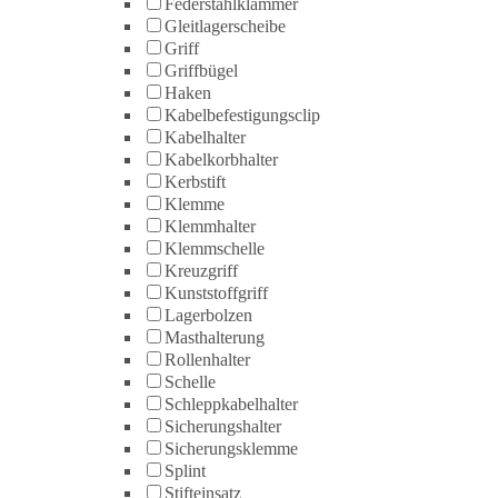
Federstahlklammer
Gleitlagerscheibe
Griff
Griffbügel
Haken
Kabelbefestigungsclip
Kabelhalter
Kabelkorbhalter
Kerbstift
Klemme
Klemmhalter
Klemmschelle
Kreuzgriff
Kunststoffgriff
Lagerbolzen
Masthalterung
Rollenhalter
Schelle
Schleppkabelhalter
Sicherungshalter
Sicherungsklemme
Splint
Stifteinsatz