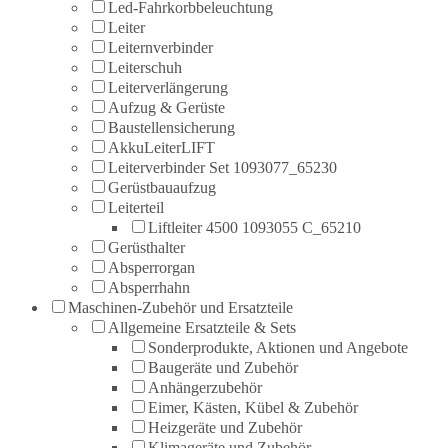
Led-Fahrkorbbeleuchtung
Leiter
Leiternverbinder
Leiterschuh
Leiterverlängerung
Aufzug & Gerüste
Baustellensicherung
AkkuLeiterLIFT
Leiterverbinder Set 1093077_65230
Gerüstbauaufzug
Leiterteil
Liftleiter 4500 1093055 C_65210
Gerüsthalter
Absperrorgan
Absperrhahn
Maschinen-Zubehör und Ersatzteile
Allgemeine Ersatzteile & Sets
Sonderprodukte, Aktionen und Angebote
Baugeräte und Zubehör
Anhängerzubehör
Eimer, Kästen, Kübel & Zubehör
Heizgeräte und Zubehör
Klimageräte und Zubehör