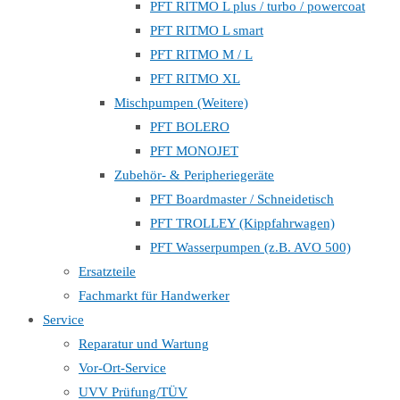
PFT RITMO L plus / turbo / powercoat
PFT RITMO L smart
PFT RITMO M / L
PFT RITMO XL
Mischpumpen (Weitere)
PFT BOLERO
PFT MONOJET
Zubehör- & Peripheriegeräte
PFT Boardmaster / Schneidetisch
PFT TROLLEY (Kippfahrwagen)
PFT Wasserpumpen (z.B. AVO 500)
Ersatzteile
Fachmarkt für Handwerker
Service
Reparatur und Wartung
Vor-Ort-Service
UVV Prüfung/TÜV