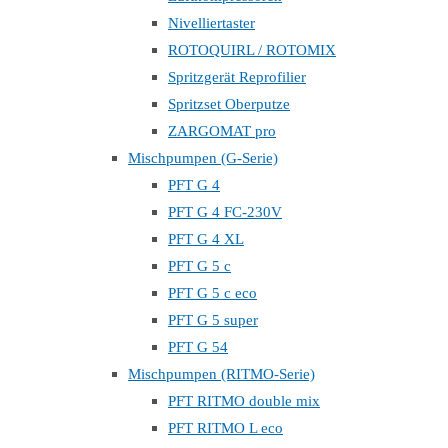
Nivelliertaster
ROTOQUIRL / ROTOMIX
Spritzgerät Reprofilier
Spritzset Oberputze
ZARGOMAT pro
Mischpumpen (G-Serie)
PFT G 4
PFT G 4 FC-230V
PFT G 4 XL
PFT G 5 c
PFT G 5 c eco
PFT G 5 super
PFT G 54
Mischpumpen (RITMO-Serie)
PFT RITMO double mix
PFT RITMO L eco