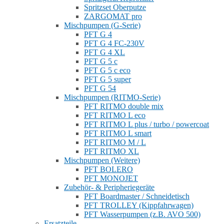
Spritzset Oberputze
ZARGOMAT pro
Mischpumpen (G-Serie)
PFT G 4
PFT G 4 FC-230V
PFT G 4 XL
PFT G 5 c
PFT G 5 c eco
PFT G 5 super
PFT G 54
Mischpumpen (RITMO-Serie)
PFT RITMO double mix
PFT RITMO L eco
PFT RITMO L plus / turbo / powercoat
PFT RITMO L smart
PFT RITMO M / L
PFT RITMO XL
Mischpumpen (Weitere)
PFT BOLERO
PFT MONOJET
Zubehör- & Peripheriegeräte
PFT Boardmaster / Schneidetisch
PFT TROLLEY (Kippfahrwagen)
PFT Wasserpumpen (z.B. AVO 500)
Ersatzteile