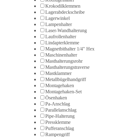
Krokodilklemmen
Lagerabdeckscheibe
Lagerwinkel
Lampenhalter
Laser-Wandhalterung
Laufrollenhalter
Lindapterklemme
Magnetbithalter 1/4" Hex
Maschinenhalter
Masthalterungsrohr
Masthalterungstraverse
Mastklammer
Metallbügelhandgriff
Montagehaken
Montagehaken-Set
Ösenhaken
Pa-Anschlag
Parallelanschlag
Pipe-Halterung
Pressklemme
Pufferanschlag
Rampengriff