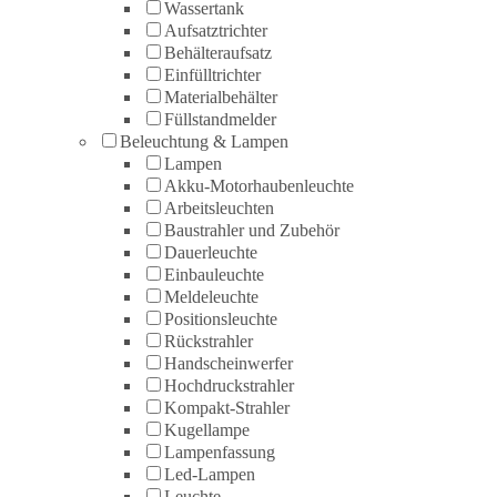
Wassertank
Aufsatztrichter
Behälteraufsatz
Einfülltrichter
Materialbehälter
Füllstandmelder
Beleuchtung & Lampen
Lampen
Akku-Motorhaubenleuchte
Arbeitsleuchten
Baustrahler und Zubehör
Dauerleuchte
Einbauleuchte
Meldeleuchte
Positionsleuchte
Rückstrahler
Handscheinwerfer
Hochdruckstrahler
Kompakt-Strahler
Kugellampe
Lampenfassung
Led-Lampen
Leuchte