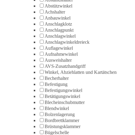
Abstützwinkel
Achshalter
Anbauwinkel
Anschlagklotz
Anschlagpunkt
Anschlagwinkel
Anschlagwinkeldreieck
Auflagewinkel
Aufnahmewinkel
Ausweishalter
AVS-Zusatzhandgriff
Winkel, Abziehlatten und Kartätschen
Becherhalter
Befestigung
Befestigungswinkel
Betätigungswinkel
Blecheinschubmutter
Blendwinkel
Bolzenlagerung
Bordbrettklammer
Brüstungsklammer
Bügelschelle