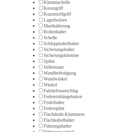
Klemmschelle
Kreuzgriff
Kunststoffgriff
Lagerbolzen
Masthalterung
Rollenhalter
Schelle
Schleppkabelhalter
Sicherungshalter
Sicherungsklemme
Splint
Stifteinsatz
Wandbefestigung
Wandwinkel
Winkel
Falztiefenanschlag
Federeinhängehaken
Federhalter
Federsplint
Flachdraht-Klammern
Flachkabelhalter
Führungshalter
Führungswinkel