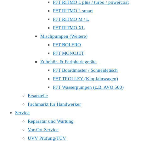
PFT RITMO L plus / turbo / powercoat
PFT RITMO L smart
PFT RITMO M / L
PFT RITMO XL
Mischpumpen (Weitere)
PFT BOLERO
PFT MONOJET
Zubehör- & Peripheriegeräte
PFT Boardmaster / Schneidetisch
PFT TROLLEY (Kippfahrwagen)
PFT Wasserpumpen (z.B. AVO 500)
Ersatzteile
Fachmarkt für Handwerker
Service
Reparatur und Wartung
Vor-Ort-Service
UVV Prüfung/TÜV