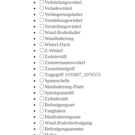
Verbindungswinkel
Verladewinkel
Verlängerungshalter
Verstärkungswinkel
Versteifungswinkel
Wand-Bodenhalter
Wandhalterung
Winkel-Dach
Z-Winkel
Zentrierstift
Zimmermannswinkel
Zusatzhandgriff
Tragegriff 1101807_1076555
Spannschelle
Masthalterung-Platte
Spiralspannstift
Zylinderstift
Befestigungsset
Fanghaken
Masthalterungssatz
Wand-Bodenbefestigung
Befestigungsarmatur
Halter