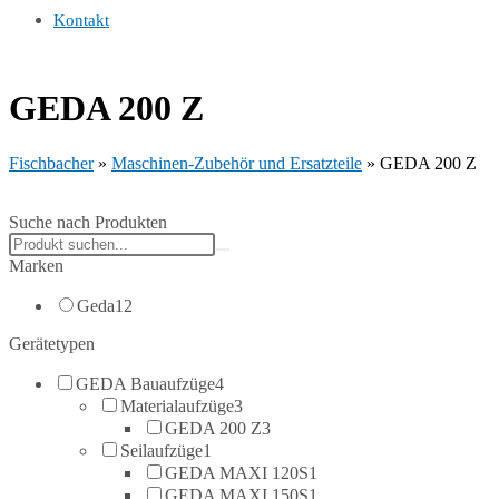
Kontakt
GEDA 200 Z
Fischbacher
»
Maschinen-Zubehör und Ersatzteile
»
GEDA 200 Z
Suche nach Produkten
Search
products:
Marken
Geda
12
Gerätetypen
GEDA Bauaufzüge
4
Materialaufzüge
3
GEDA 200 Z
3
Seilaufzüge
1
GEDA MAXI 120S
1
GEDA MAXI 150S
1