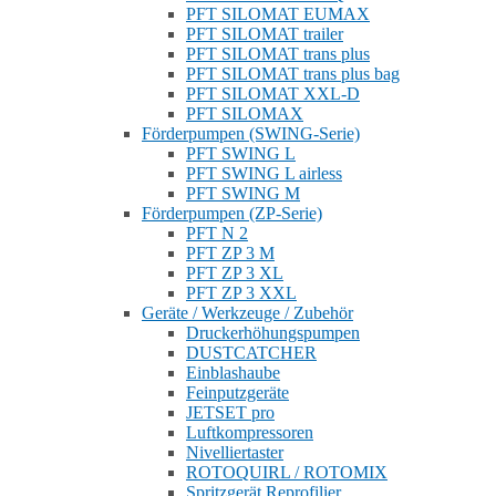
PFT SILOMAT EUMAX
PFT SILOMAT trailer
PFT SILOMAT trans plus
PFT SILOMAT trans plus bag
PFT SILOMAT XXL-D
PFT SILOMAX
Förderpumpen (SWING-Serie)
PFT SWING L
PFT SWING L airless
PFT SWING M
Förderpumpen (ZP-Serie)
PFT N 2
PFT ZP 3 M
PFT ZP 3 XL
PFT ZP 3 XXL
Geräte / Werkzeuge / Zubehör
Druckerhöhungspumpen
DUSTCATCHER
Einblashaube
Feinputzgeräte
JETSET pro
Luftkompressoren
Nivelliertaster
ROTOQUIRL / ROTOMIX
Spritzgerät Reprofilier