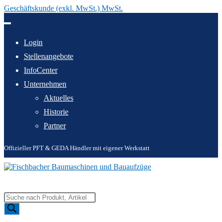
Geschäftskunde (exkl. MwSt.) MwSt.
Zum
Inhalt
springen
Login
Stellenangebote
InfoCenter
Unternehmen
Aktuelles
Historie
Partner
Offizieller PFT & GEDA Händler mit eigener Werkstatt
Products
search