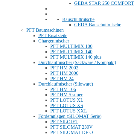
GEDA STAR 250 COMFORT
Bauschuttrutsche
GEDA Bauschuttrutsche
PFT Baumaschinen
PFT Ersatzteile
Chargenmischer
PFT MULTIMIX 100
PFT MULTIMIX 140
PFT MULTIMIX 140 plus
Durchlaufmischer (Sackware / Kompakt)
PFT HM 2002
PFT HM 2006
PFT HM 24
Durchlaufmischer (Siloware)
PFT HM 106
PFT HM 5 super
PFT LOTUS XL
PFT LOTUS XS
PFT LOTUS XXL
Förderanlagen (SILOMAT-Serie)
PFT SILOJET
PFT SILOMAT 230V
PFT SILOMAT DF Q