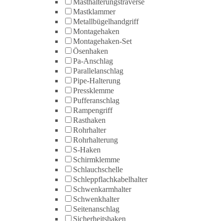
Masthalterungstraverse
Mastklammer
Metallbügelhandgriff
Montagehaken
Montagehaken-Set
Ösenhaken
Pa-Anschlag
Parallelanschlag
Pipe-Halterung
Pressklemme
Pufferanschlag
Rampengriff
Rasthaken
Rohrhalter
Rohrhalterung
S-Haken
Schirmklemme
Schlauchschelle
Schleppflachkabelhalter
Schwenkarmhalter
Schwenkhalter
Seitenanschlag
Sicherheitshaken