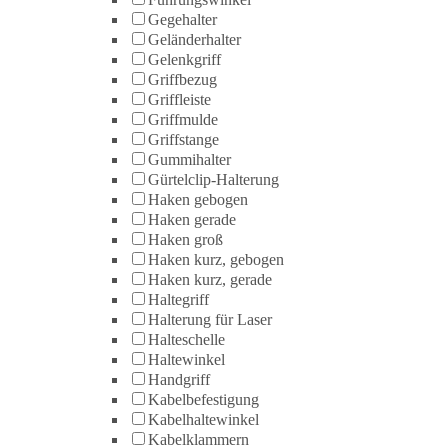
Gegehalter
Geländerhalter
Gelenkgriff
Griffbezug
Griffleiste
Griffmulde
Griffstange
Gummihalter
Gürtelclip-Halterung
Haken gebogen
Haken gerade
Haken groß
Haken kurz, gebogen
Haken kurz, gerade
Haltegriff
Halterung für Laser
Halteschelle
Haltewinkel
Handgriff
Kabelbefestigung
Kabelhaltewinkel
Kabelklammern