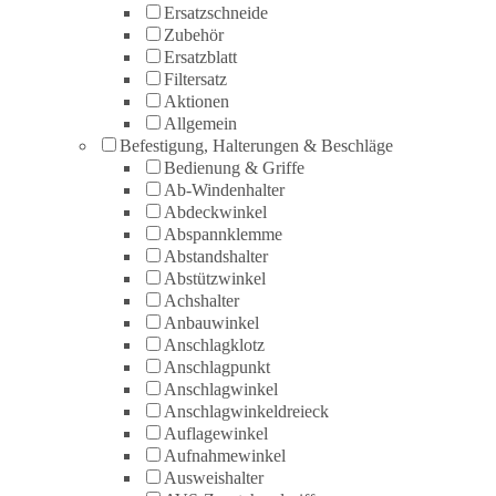
Ersatzschneide
Zubehör
Ersatzblatt
Filtersatz
Aktionen
Allgemein
Befestigung, Halterungen & Beschläge
Bedienung & Griffe
Ab-Windenhalter
Abdeckwinkel
Abspannklemme
Abstandshalter
Abstützwinkel
Achshalter
Anbauwinkel
Anschlagklotz
Anschlagpunkt
Anschlagwinkel
Anschlagwinkeldreieck
Auflagewinkel
Aufnahmewinkel
Ausweishalter