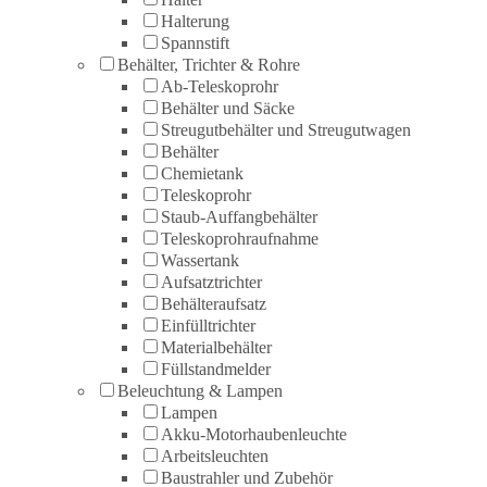
Halterung
Spannstift
Behälter, Trichter & Rohre
Ab-Teleskoprohr
Behälter und Säcke
Streugutbehälter und Streugutwagen
Behälter
Chemietank
Teleskoprohr
Staub-Auffangbehälter
Teleskoprohraufnahme
Wassertank
Aufsatztrichter
Behälteraufsatz
Einfülltrichter
Materialbehälter
Füllstandmelder
Beleuchtung & Lampen
Lampen
Akku-Motorhaubenleuchte
Arbeitsleuchten
Baustrahler und Zubehör