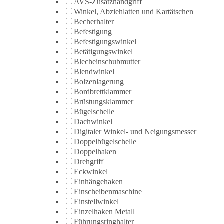
AVS-Zusatzhandgriff
Winkel, Abziehlatten und Kartätschen
Becherhalter
Befestigung
Befestigungswinkel
Betätigungswinkel
Blecheinschubmutter
Blendwinkel
Bolzenlagerung
Bordbrettklammer
Brüstungsklammer
Bügelschelle
Dachwinkel
Digitaler Winkel- und Neigungsmesser
Doppelbügelschelle
Doppelhaken
Drehgriff
Eckwinkel
Einhängehaken
Einscheibenmaschine
Einstellwinkel
Einzelhaken Metall
Führungsringhalter