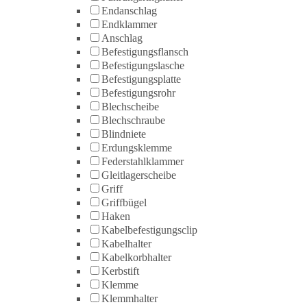
Endanschlag
Endklammer
Anschlag
Befestigungsflansch
Befestigungslasche
Befestigungsplatte
Befestigungsrohr
Blechscheibe
Blechschraube
Blindniete
Erdungsklemme
Federstahlklammer
Gleitlagerscheibe
Griff
Griffbügel
Haken
Kabelbefestigungsclip
Kabelhalter
Kabelkorbhalter
Kerbstift
Klemme
Klemmhalter