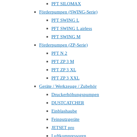
PFT SILOMAX
Förderpumpen (SWING-Serie)
PFT SWING L
PFT SWING L airless
PFT SWING M
Förderpumpen (ZP-Serie)
PFT N 2
PFT ZP 3 M
PFT ZP 3 XL
PFT ZP 3 XXL
Geräte / Werkzeuge / Zubehör
Druckerhöhungspumpen
DUSTCATCHER
Einblashaube
Feinputzgeräte
JETSET pro
Luftkompressoren