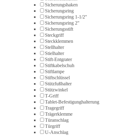
Sicherungshaken
Sicherungsring
Sicherungsring 1-1/2"
Sicherungsring 2"
Sicherungsstift
Steckgriff
Steckklemmen
Stellhalter
Stielhalter
Stift-Entgrater
Stiftkabelschuh
Stiftlampe
Stiftschlüssel
Stützfußhalter
Stützwinkel
T-Griff
Tablet-Befestigunghalterung
Tragegriff
Trägerklemme
Türanschlag
Türgriff
U-Anschlag