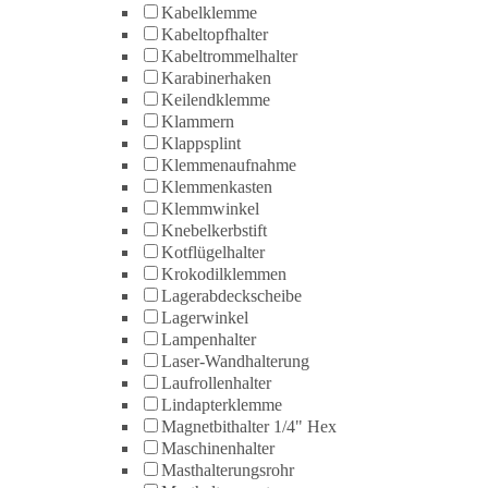
Kabelklemme
Kabeltopfhalter
Kabeltrommelhalter
Karabinerhaken
Keilendklemme
Klammern
Klappsplint
Klemmenaufnahme
Klemmenkasten
Klemmwinkel
Knebelkerbstift
Kotflügelhalter
Krokodilklemmen
Lagerabdeckscheibe
Lagerwinkel
Lampenhalter
Laser-Wandhalterung
Laufrollenhalter
Lindapterklemme
Magnetbithalter 1/4" Hex
Maschinenhalter
Masthalterungsrohr