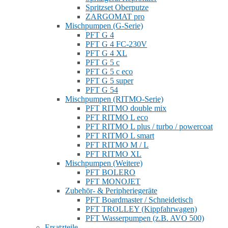
Spritzset Oberputze
ZARGOMAT pro
Mischpumpen (G-Serie)
PFT G 4
PFT G 4 FC-230V
PFT G 4 XL
PFT G 5 c
PFT G 5 c eco
PFT G 5 super
PFT G 54
Mischpumpen (RITMO-Serie)
PFT RITMO double mix
PFT RITMO L eco
PFT RITMO L plus / turbo / powercoat
PFT RITMO L smart
PFT RITMO M / L
PFT RITMO XL
Mischpumpen (Weitere)
PFT BOLERO
PFT MONOJET
Zubehör- & Peripheriegeräte
PFT Boardmaster / Schneidetisch
PFT TROLLEY (Kippfahrwagen)
PFT Wasserpumpen (z.B. AVO 500)
Ersatzteile