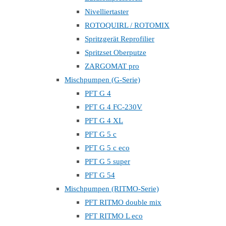
Nivelliertaster
ROTOQUIRL / ROTOMIX
Spritzgerät Reprofilier
Spritzset Oberputze
ZARGOMAT pro
Mischpumpen (G-Serie)
PFT G 4
PFT G 4 FC-230V
PFT G 4 XL
PFT G 5 c
PFT G 5 c eco
PFT G 5 super
PFT G 54
Mischpumpen (RITMO-Serie)
PFT RITMO double mix
PFT RITMO L eco