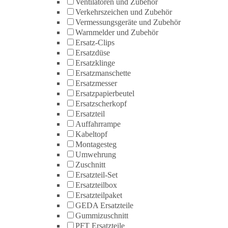
Ventilatoren und Zubehör
Verkehrszeichen und Zubehör
Vermessungsgeräte und Zubehör
Warnmelder und Zubehör
Ersatz-Clips
Ersatzdüse
Ersatzklinge
Ersatzmanschette
Ersatzmesser
Ersatzpapierbeutel
Ersatzscherkopf
Ersatzteil
Auffahrrampe
Kabeltopf
Montagesteg
Umwehrung
Zuschnitt
Ersatzteil-Set
Ersatzteilbox
Ersatzteilpaket
GEDA Ersatzteile
Gummizuschnitt
PFT Ersatzteile