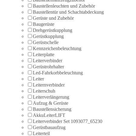
Baustellenleuchten und Zubehör
Baustellentür und Schachtabdeckung
Gerüste und Zubehör
Baugerüste
Drehgerüstkupplung
Gerüstkupplung
Gerüstschelle
Kennzeichenbeleuchtung
Leiterplatte
Leiterverbinder
Gerüstrohrhalter
Led-Fahrkorbbeleuchtung
Leiter
Leiternverbinder
Leiterschuh
Leiterverlängerung
Aufzug & Gerüste
Baustellensicherung
AkkuLeiterLIFT
Leiterverbinder Set 1093077_65230
Gerüstbauaufzug
Leiterteil